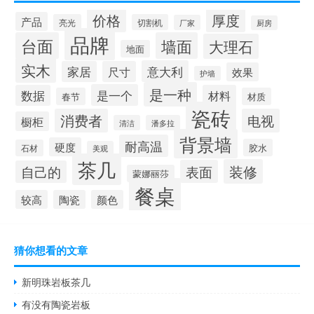
价格
厚度
产品
亮光
切割机
厂家
厨房
品牌
台面
墙面
大理石
地面
实木
意大利
家居
尺寸
效果
护墙
是一种
是一个
数据
材料
春节
材质
瓷砖
消费者
电视
橱柜
清洁
潘多拉
背景墙
耐高温
硬度
胶水
石材
美观
茶几
装修
表面
自己的
蒙娜丽莎
餐桌
较高
陶瓷
颜色
猜你想看的文章
新明珠岩板茶几
有没有陶瓷岩板