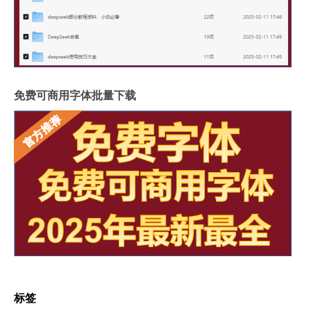
岩板和地板哪个质量好些
影视墙怎么安装岩板灯
成都超薄岩板费用高吗
2.4米岩板有多重啊
什么岩板胶粘得最牢固
岩板亚克力桌子用什么胶水
福建岩板拼接胶品牌排行
湖北现代岩板厂家有几种
免费可商用字体批量下载
整屋岩板装饰墙面好吗
大岩板开洞容易断裂吗
岩板上的坐垫怎么清洁
冠珠陶瓷岩板产品介绍
重庆岩板卫浴多少钱
怎样加工岩板地台砖
瓷砖岩板连纹处理方法
揭阳西班牙岩板哪家好点
陶瓷岩板什么时候上市
岩板圆茶几
过年女朋友买什么东西
辽宁岩板衣柜门哪家便宜
什么岩板做台面好看
娄底雅士白岩板茶几
惠州酒吧拜年
广东岩板地面哪家好用
吧台用岩板
抖音上很火的生日祝福
标签
国产硅岩板价格多少