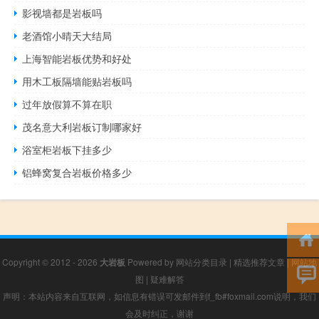
影视墙都是岩板吗
老酒馆小晴天大结局
上海智能岩板优势和好处
用木工板隔墙能贴岩板吗
过年放假算不算在职
茂名意大利岩板订制哪家好
浴室柜岩板下挂多少
铝蜂窝复合岩板价格多少
Copyright © 2012 - 2026
大岩板
Powered by
网站分类目录
|
精选推荐文章
|
网站地
图
|
疑难解答
声明：本站内容来自互联网，如信息有错误可发邮件到f_fb#foxmail.com说明，我们
会及时纠正，谢谢