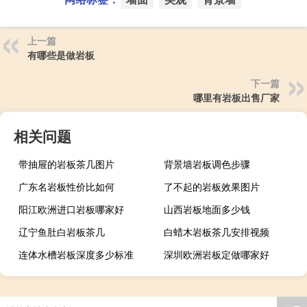
上一篇
有哪些是做岩板
下一篇
哪里有岩板出售厂家
相关问题
带抽屉的岩板茶几图片
背景墙岩板调色步骤
广东名岩板性价比如何
了不起的岩板效果图片
阳江欧洲进口岩板哪家好
山西岩板地面多少钱
辽宁鱼肚白岩板茶几
白蜡木岩板茶几安排视频
连体水槽岩板深度多少标准
深圳欧洲岩板定做哪家好
广西现代简约岩板贵吗
岩板当背景墙好吗
茶几桌客厅京东自营岩板
瓷砖岩板能打磨吗吗