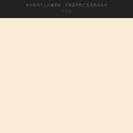
本站仅为个人兴趣爱好，不接盈利性广告及商业合作
小男孩