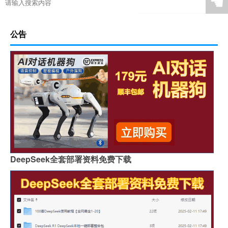
☚
岩板表面颗粒粗怎么解决
岩板贴在墙上可以切割吗
特别的岩板图案是什么
岩板冷缩会自愈吗视频
公告
怎么区分岩石岩板的好坏
岩板茶几会变色吗吗
贵阳鱼肚金岩板茶几价格
浙江黑色的岩板叫什么
哪里买岩板茶几便宜的
岩板吊顶怎么贴瓷砖好看
哪个品牌岩板是真的白
原木岩板沙发效果图
人工花岗石和岩板哪个好
家具常用岩板颜色有几种
佛山著名岩板市场在哪里
桌子用哑光岩板好吗
郑州品牌岩板批发商
桌面怎么做成岩板墙
DeepSeek全套部署资料免费下载
岩板背面没有品牌标识吗
怎么分辨岩板和岗石砖
广州岩板生产企业有哪些
圆岩板玄关壁画视频讲解
岩板可以包横梁吗图片
供应硅岩板设备哪家好用
广州进口岩板厂商有哪些
岩板贴墙用啥胶最好