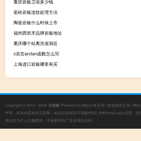
重庆岩板卫浴多少钱
瓷砖岩板连纹处理方法
陶瓷岩板什么时候上市
福州西班牙品牌岩板地址
重庆哪个站离洪崖洞近
c语言arctan函数怎么写
上海进口岩板哪里有买
Copyright © 2012 - 2026
大岩板
Powered by
网站分类目录
|
精选推荐文章
|
网站
声明：本站内容来自互联网，如信息有错误可发邮件到f_fb#foxmail.com说明
本站仅为个人兴趣爱好，不接盈利性广告及商业合作