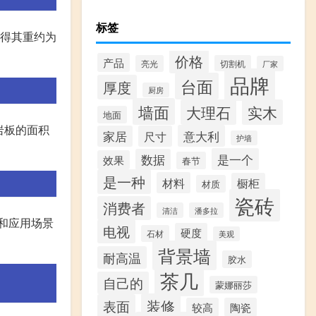
标签
可得其重约为
价格
产品
亮光
切割机
厂家
品牌
台面
厚度
厨房
墙面
大理石
实木
地面
岩板的面积
意大利
家居
尺寸
护墙
是一个
数据
效果
春节
是一种
材料
橱柜
材质
瓷砖
消费者
清洁
潘多拉
和应用场景
电视
硬度
石材
美观
背景墙
耐高温
胶水
茶几
自己的
蒙娜丽莎
装修
表面
较高
陶瓷