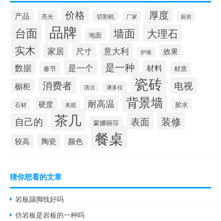
广州岩板生产企业有哪些
圆岩板玄关壁画视频讲解
价格
厚度
产品
亮光
切割机
厂家
厨房
岩板可以包横梁吗图片
供应硅岩板设备哪家好用
品牌
台面
墙面
大理石
地面
广州进口岩板厂商有哪些
岩板贴墙用啥胶最好
实木
意大利
家居
尺寸
效果
护墙
岩板和地板哪个质量好些
影视墙怎么安装岩板灯
是一种
是一个
数据
材料
春节
材质
成都超薄岩板费用高吗
2.4米岩板有多重啊
瓷砖
消费者
电视
橱柜
清洁
潘多拉
什么岩板胶粘得最牢固
岩板亚克力桌子用什么胶水
背景墙
耐高温
硬度
胶水
福建岩板拼接胶品牌排行
石材
湖北现代岩板厂家有几种
美观
茶几
装修
表面
自己的
整屋岩板装饰墙面好吗
大岩板开洞容易断裂吗
蒙娜丽莎
餐桌
岩板上的坐垫怎么清洁
冠珠陶瓷岩板产品介绍
较高
陶瓷
颜色
重庆岩板卫浴多少钱
怎样加工岩板地台砖
瓷砖岩板连纹处理方法
揭阳西班牙岩板哪家好点
猜你想看的文章
陶瓷岩板什么时候上市
过年吃什么菜隔夜
岩板踢脚线好吗
什么是排比
岩板定制什么价格
仿岩板是岩板的一种吗
“谏书上文石”的出处是哪里
过年的作文什么时候结尾