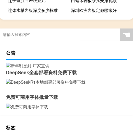
辽宁鱼肚白岩板茶几
白蜡木岩板茶几安排视频
连体水槽岩板深度多少标准
深圳欧洲岩板定做哪家好
广西现代简约岩板贵吗
岩板当背景墙好吗
茶几桌客厅京东自营岩板
瓷砖岩板能打磨吗吗
☚
岩板表面颗粒粗怎么解决
岩板贴在墙上可以切割吗
特别的岩板图案是什么
岩板冷缩会自愈吗视频
公告
怎么区分岩石岩板的好坏
岩板茶几会变色吗吗
贵阳鱼肚金岩板茶几价格
浙江黑色的岩板叫什么
DeepSeek全套部署资料免费下载
哪里买岩板茶几便宜的
岩板吊顶怎么贴瓷砖好看
哪个品牌岩板是真的白
原木岩板沙发效果图
免费可商用字体批量下载
人工花岗石和岩板哪个好
家具常用岩板颜色有几种
佛山著名岩板市场在哪里
桌子用哑光岩板好吗
郑州品牌岩板批发商
桌面怎么做成岩板墙
标签
岩板背面没有品牌标识吗
怎么分辨岩板和岗石砖