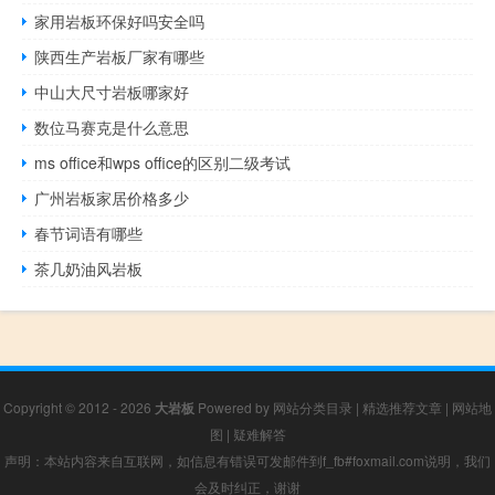
家用岩板环保好吗安全吗
索爱k550c评测（索爱k550）
冬天怎么做手工赚钱
陕西生产岩板厂家有哪些
宁波进口岩板茶几厂家
狙击精英3丘吉尔攻略
中山大尺寸岩板哪家好
汕尾天然岩板订制价格多少
数位马赛克是什么意思
ms office和wps office的区别二级考试
广州岩板家居价格多少
春节词语有哪些
茶几奶油风岩板
Copyright © 2012 - 2026
大岩板
Powered by
网站分类目录
|
精选推荐文章
|
网站地
图
|
疑难解答
声明：本站内容来自互联网，如信息有错误可发邮件到f_fb#foxmail.com说明，我们
会及时纠正，谢谢