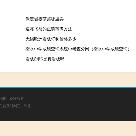
保定岩板茶桌哪里卖
速冻飞蟹的正确蒸煮方法
无锡欧洲岩板订制价格多少
衡水中学成绩查询系统中考查分网（衡水中学成绩查询）
岩板2米6是真岩板吗
地图
|
疑难解答
，我们会及时纠正，谢谢