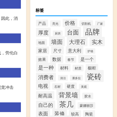
标签
。因此，消
价格
产品
亮光
切割机
厂家
品牌
台面
厚度
厨房
墙面
大理石
实木
地面
意大利
家居
尺寸
护墙
浅，劳伦白
是一个
数据
效果
春节
是一种
材料
橱柜
材质
瓷砖
消费者
清洁
潘多拉
电视
硬度
石材
视觉冲击
美观
背景墙
耐高温
胶水
茶几
自己的
蒙娜丽莎
装修
表面
较高
陶瓷