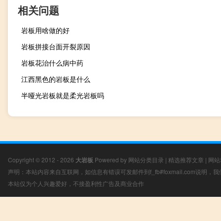
相关问题
岩板用啥做的好
岩板拼接台面开裂原因
岩板花治什么病中药
江西黑色的岩板是什么
半哑光岩板就是柔光岩板吗
Copyright © 2012 - 2026
大岩板
Powered by
网站分类目录
|
精选推荐文章
|
网站
声明：本站内容来自互联网，如信息有错误可发邮件到f_fb#foxmail.com说明
本站仅为个人兴趣爱好，不接盈利性广告及商业合作