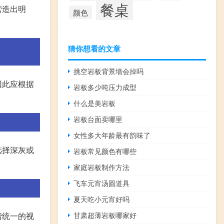
餐桌
营造出明
颜色
猜你想看的文章
挑空岩板背景墙会掉吗
因此应根据
岩板多少吨压力成型
什么是美岩板
岩板台面卖哪里
女性多大年龄最有韵味了
选择深灰或
岩板常见颜色有哪些
家庭岩板制作方法
飞车元宵汤圆道具
夏天吃小元宵好吗
甘肃超薄岩板哪家好
谐统一的视