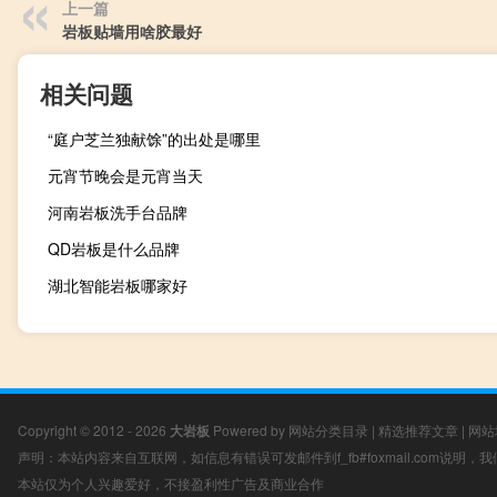
上一篇
岩板贴墙用啥胶最好
相关问题
“庭户芝兰独献馀”的出处是哪里
元宵节晚会是元宵当天
河南岩板洗手台品牌
QD岩板是什么品牌
湖北智能岩板哪家好
Copyright © 2012 - 2026
大岩板
Powered by
网站分类目录
|
精选推荐文章
|
网站
声明：本站内容来自互联网，如信息有错误可发邮件到f_fb#foxmail.com说明
本站仅为个人兴趣爱好，不接盈利性广告及商业合作