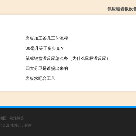
供应硅岩板设
岩板加工茶几工艺流程
30毫升等于多少克？
鼠标键盘没反应怎么办（为什么鼠标没反应）
四大分卫是谁提出来的
岩板水吧台工艺
地图
|
疑难解答
，我们会及时纠正，谢谢