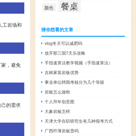
餐桌
颜色
人工岩场和
猜你想看的文章
vlog冬天可以减肥吗
放开那三国7天乐攻略
手指速算法教学视频（手指速算法）
厂家，避免
吉林家装岩板优势
事业单位聘期考核分为几个等级
岩板怎么做框
个人拜年创意图
自己的需求
大象岩板怎样
天津大学在职研究生有几种报考方式
广西纤薄岩板贵吗