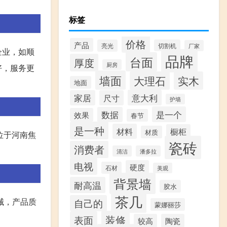
标签
价格
产品
亮光
切割机
厂家
企业，如顺
品牌
台面
厚度
厨房
好，服务更
墙面
大理石
实木
地面
意大利
家居
尺寸
护墙
是一个
数据
效果
春节
是一种
材料
橱柜
材质
位于河南焦
瓷砖
消费者
清洁
潘多拉
电视
硬度
石材
美观
背景墙
耐高温
胶水
茶几
械，产品质
自己的
蒙娜丽莎
装修
表面
较高
陶瓷