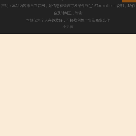
声明：本站内容来自互联网，如信息有错误可发邮件到f_fb#foxmail.com说明，我们
会及时纠正，谢谢
本站仅为个人兴趣爱好，不接盈利性广告及商业合作
小男孩