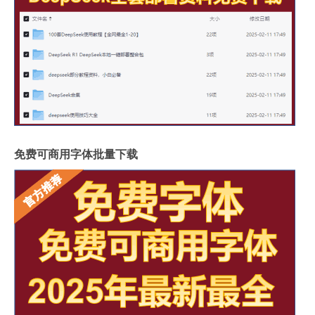
岩板可以包横梁吗图片
供应硅岩板设备哪家好用
广州进口岩板厂商有哪些
岩板贴墙用啥胶最好
岩板和地板哪个质量好些
影视墙怎么安装岩板灯
成都超薄岩板费用高吗
2.4米岩板有多重啊
什么岩板胶粘得最牢固
岩板亚克力桌子用什么胶水
福建岩板拼接胶品牌排行
湖北现代岩板厂家有几种
免费可商用字体批量下载
整屋岩板装饰墙面好吗
大岩板开洞容易断裂吗
岩板上的坐垫怎么清洁
冠珠陶瓷岩板产品介绍
重庆岩板卫浴多少钱
怎样加工岩板地台砖
瓷砖岩板连纹处理方法
揭阳西班牙岩板哪家好点
陶瓷岩板什么时候上市
岩板含甲醛么有毒吗
农民回家过年费用多少
韶华休笑本无根好风凭借力送我上青云的意思（好风凭借力送我上青云的意思）
破坏军婚有哪些处罚
电视岩板背景刷漆效果
车评头条：品牌Mopar已将注意力转移到了新款菲亚特500X婴儿跨界车上
岩板升降茶几那里有买