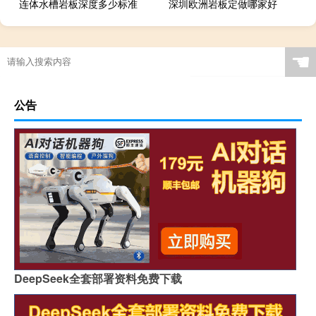
连体水槽岩板深度多少标准
深圳欧洲岩板定做哪家好
广西现代简约岩板贵吗
岩板当背景墙好吗
茶几桌客厅京东自营岩板
瓷砖岩板能打磨吗吗
☚
岩板表面颗粒粗怎么解决
岩板贴在墙上可以切割吗
特别的岩板图案是什么
岩板冷缩会自愈吗视频
公告
怎么区分岩石岩板的好坏
岩板茶几会变色吗吗
贵阳鱼肚金岩板茶几价格
浙江黑色的岩板叫什么
哪里买岩板茶几便宜的
岩板吊顶怎么贴瓷砖好看
哪个品牌岩板是真的白
原木岩板沙发效果图
人工花岗石和岩板哪个好
家具常用岩板颜色有几种
佛山著名岩板市场在哪里
桌子用哑光岩板好吗
郑州品牌岩板批发商
桌面怎么做成岩板墙
DeepSeek全套部署资料免费下载
岩板背面没有品牌标识吗
怎么分辨岩板和岗石砖
广州岩板生产企业有哪些
圆岩板玄关壁画视频讲解