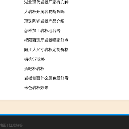
湖北现代岩板厂家有几种
大岩板开洞容易断裂吗
冠珠陶瓷岩板产品介绍
怎样加工岩板地台砖
揭阳西班牙岩板哪家好点
阳江大尺寸岩板定制价格
街机97攻略
酒吧柜岩板
岩板侧面什么颜色最好看
米色岩板效果
地图
|
疑难解答