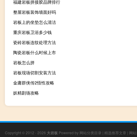
福建岩板拼接胶品牌排行
整屋岩板装饰墙面好吗
岩板上的坐垫怎么清洁
重庆岩板卫浴多少钱
瓷砖岩板连纹处理方法
陶瓷岩板什么时候上市
岩板怎么拼
岩板现场切割安装方法
金庸群侠传2悟性攻略
妖精剧场攻略
Copyright © 2012 - 2026
大岩板
Powered by
网站分类目录
|
精选推荐文章
|
网站