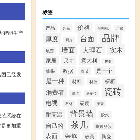
标签
价格
产品
亮光
切割机
厂家
大智能生产
品牌
台面
厚度
厨房
墙面
大理石
实木
地面
意大利
家居
尺寸
护墙
是一个
数据
效果
春节
集团已经发
是一种
材料
橱柜
材质
瓷砖
消费者
清洁
潘多拉
电视
硬度
石材
美观
背景墙
耐高温
胶水
快装系统在
茶几
自己的
才是更加重
蒙娜丽莎
装修
表面
较高
陶瓷