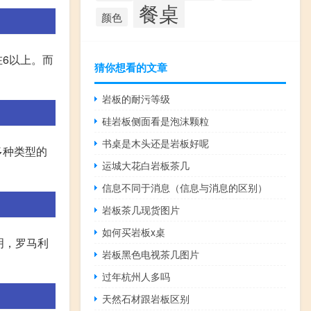
餐桌
颜色
6以上。而
猜你想看的文章
岩板的耐污等级
硅岩板侧面看是泡沫颗粒
书桌是木头还是岩板好呢
多种类型的
运城大花白岩板茶几
信息不同于消息（信息与消息的区别）
岩板茶几现货图片
如何买岩板x桌
明，罗马利
岩板黑色电视茶几图片
过年杭州人多吗
天然石材跟岩板区别