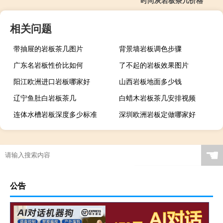
相关问题
带抽屉的岩板茶几图片
背景墙岩板调色步骤
广东名岩板性价比如何
了不起的岩板效果图片
阳江欧洲进口岩板哪家好
山西岩板地面多少钱
辽宁鱼肚白岩板茶几
白蜡木岩板茶几安排视频
连体水槽岩板深度多少标准
深圳欧洲岩板定做哪家好
广西现代简约岩板贵吗
岩板当背景墙好吗
茶几桌客厅京东自营岩板
瓷砖岩板能打磨吗吗
☚
岩板表面颗粒粗怎么解决
岩板贴在墙上可以切割吗
特别的岩板图案是什么
岩板冷缩会自愈吗视频
公告
怎么区分岩石岩板的好坏
岩板茶几会变色吗吗
贵阳鱼肚金岩板茶几价格
浙江黑色的岩板叫什么