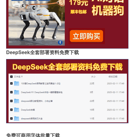
哪里买岩板茶几便宜的
岩板吊顶怎么贴瓷砖好看
哪个品牌岩板是真的白
原木岩板沙发效果图
人工花岗石和岩板哪个好
家具常用岩板颜色有几种
佛山著名岩板市场在哪里
桌子用哑光岩板好吗
郑州品牌岩板批发商
桌面怎么做成岩板墙
DeepSeek全套部署资料免费下载
岩板背面没有品牌标识吗
怎么分辨岩板和岗石砖
广州岩板生产企业有哪些
圆岩板玄关壁画视频讲解
岩板可以包横梁吗图片
供应硅岩板设备哪家好用
广州进口岩板厂商有哪些
岩板贴墙用啥胶最好
岩板和地板哪个质量好些
影视墙怎么安装岩板灯
成都超薄岩板费用高吗
2.4米岩板有多重啊
什么岩板胶粘得最牢固
岩板亚克力桌子用什么胶水
福建岩板拼接胶品牌排行
湖北现代岩板厂家有几种
免费可商用字体批量下载
整屋岩板装饰墙面好吗
大岩板开洞容易断裂吗