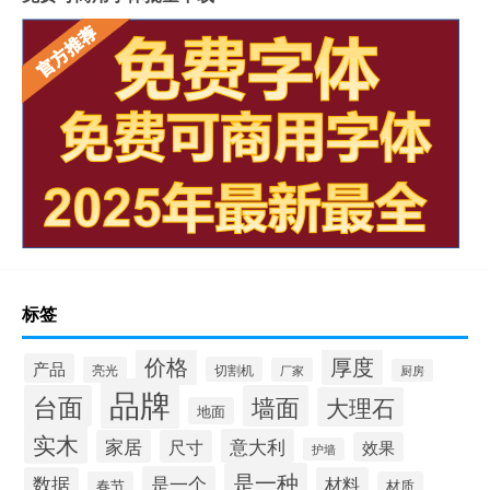
岩板上的坐垫怎么清洁
冠珠陶瓷岩板产品介绍
重庆岩板卫浴多少钱
怎样加工岩板地台砖
瓷砖岩板连纹处理方法
揭阳西班牙岩板哪家好点
陶瓷岩板什么时候上市
普洱本地岩板吧台
泰州国产岩板衣柜品牌
江苏生态岩板包括哪些品牌
浙江岩板加工机器选哪家
岩板怕油吗
cv值与流量对照表（cv值）
“秋阳和除铲”的出处是哪里
意式极简岩板茶几
微岩板介绍
标签
安徽岩板墙面选哪家
价格
厚度
产品
亮光
切割机
厂家
厨房
品牌
台面
墙面
大理石
地面
实木
意大利
家居
尺寸
效果
护墙
是一种
是一个
数据
材料
春节
材质