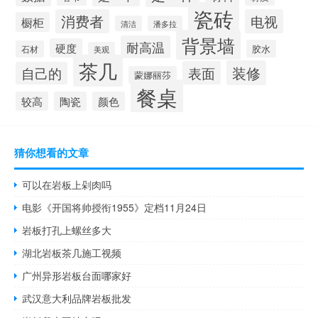
瓷砖
消费者
电视
橱柜
清洁
潘多拉
背景墙
耐高温
硬度
胶水
石材
美观
茶几
装修
表面
自己的
蒙娜丽莎
餐桌
较高
陶瓷
颜色
猜你想看的文章
可以在岩板上剁肉吗
电影《开国将帅授衔1955》定档11月24日
岩板打孔上螺丝多大
湖北岩板茶几施工视频
广州异形岩板台面哪家好
武汉意大利品牌岩板批发