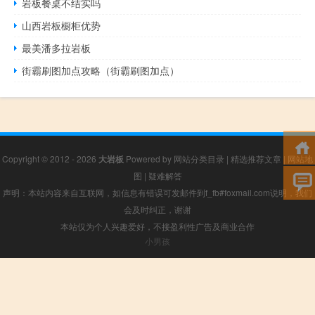
岩板餐桌不结实吗
山西岩板橱柜优势
最美潘多拉岩板
街霸刷图加点攻略（街霸刷图加点）
Copyright © 2012 - 2026
大岩板
Powered by
网站分类目录
|
精选推荐文章
|
网站地
图
|
疑难解答
声明：本站内容来自互联网，如信息有错误可发邮件到f_fb#foxmail.com说明，我们
会及时纠正，谢谢
本站仅为个人兴趣爱好，不接盈利性广告及商业合作
小男孩