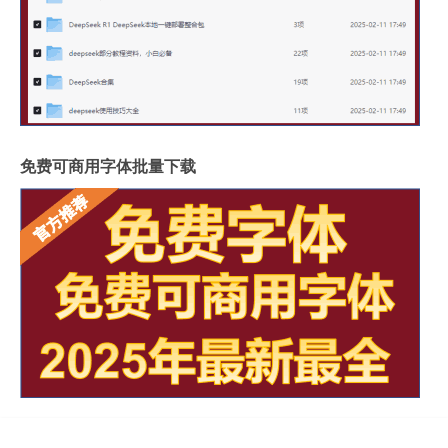
岩板和地板哪个质量好些
影视墙怎么安装岩板灯
成都超薄岩板费用高吗
2.4米岩板有多重啊
什么岩板胶粘得最牢固
岩板亚克力桌子用什么胶水
福建岩板拼接胶品牌排行
湖北现代岩板厂家有几种
免费可商用字体批量下载
整屋岩板装饰墙面好吗
大岩板开洞容易断裂吗
岩板上的坐垫怎么清洁
冠珠陶瓷岩板产品介绍
重庆岩板卫浴多少钱
怎样加工岩板地台砖
瓷砖岩板连纹处理方法
揭阳西班牙岩板哪家好点
陶瓷岩板什么时候上市
背景岩板怎么挑选的
神武手游速龙攻略
西班牙岩板定做哪家好
春节期间虾爬子肥吗
“金石比交欢”的出处是哪里
能用岩板镶抽屉吗
当年的过年视频怎么拍
“万派流泉哭纤指”的出处是哪里
高端黑色岩板餐桌好吗