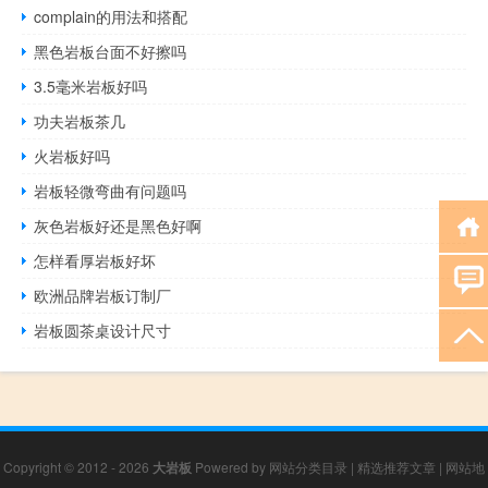
complain的用法和搭配
黑色岩板台面不好擦吗
3.5毫米岩板好吗
功夫岩板茶几
火岩板好吗
岩板轻微弯曲有问题吗
灰色岩板好还是黑色好啊
怎样看厚岩板好坏
欧洲品牌岩板订制厂
岩板圆茶桌设计尺寸
Copyright © 2012 - 2026
大岩板
Powered by
网站分类目录
|
精选推荐文章
|
网站地