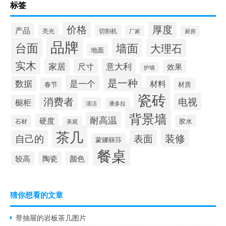
标签
岩板瓷砖做地砖好吗
价格
厚度
产品
亮光
切割机
厂家
厨房
品牌
台面
墙面
大理石
地面
实木
意大利
家居
尺寸
效果
护墙
是一种
是一个
数据
材料
春节
材质
瓷砖
消费者
电视
橱柜
清洁
潘多拉
背景墙
耐高温
硬度
胶水
石材
美观
茶几
装修
表面
自己的
蒙娜丽莎
餐桌
较高
陶瓷
颜色
猜你想看的文章
带抽屉的岩板茶几图片