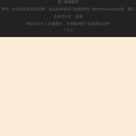
图
|
疑难解答
声明：本站内容来自互联网，如信息有错误可发邮件到f_fb#foxmail.com说明，我们
会及时纠正，谢谢
本站仅为个人兴趣爱好，不接盈利性广告及商业合作
小男孩