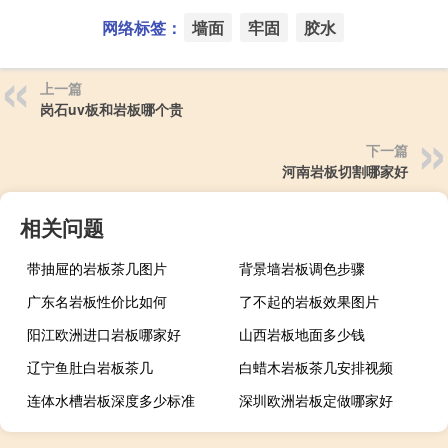
网络标签：
墙面
牢固
胶水
上一篇
岗石uv板和岩板哪个贵
下一篇
河南岩板切割哪家好
相关问题
带抽屉的岩板茶几图片
背景墙岩板调色步骤
广东名岩板性价比如何
了不起的岩板效果图片
阳江欧洲进口岩板哪家好
山西岩板地面多少钱
辽宁鱼肚白岩板茶几
白蜡木岩板茶几安排视频
连体水槽岩板深度多少标准
深圳欧洲岩板定做哪家好
广西现代简约岩板贵吗
岩板当背景墙好吗