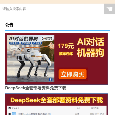
茶几桌客厅京东自营岩板
瓷砖岩板能打磨吗吗
☚
岩板表面颗粒粗怎么解决
岩板贴在墙上可以切割吗
特别的岩板图案是什么
岩板冷缩会自愈吗视频
公告
怎么区分岩石岩板的好坏
岩板茶几会变色吗吗
贵阳鱼肚金岩板茶几价格
浙江黑色的岩板叫什么
哪里买岩板茶几便宜的
岩板吊顶怎么贴瓷砖好看
哪个品牌岩板是真的白
原木岩板沙发效果图
人工花岗石和岩板哪个好
家具常用岩板颜色有几种
佛山著名岩板市场在哪里
桌子用哑光岩板好吗
郑州品牌岩板批发商
桌面怎么做成岩板墙
DeepSeek全套部署资料免费下载
岩板背面没有品牌标识吗
怎么分辨岩板和岗石砖
广州岩板生产企业有哪些
圆岩板玄关壁画视频讲解
岩板可以包横梁吗图片
供应硅岩板设备哪家好用
广州进口岩板厂商有哪些
岩板贴墙用啥胶最好