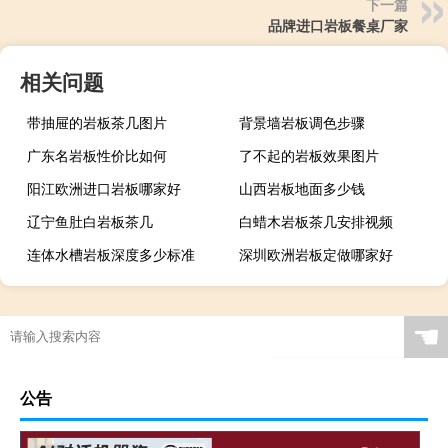
下一篇
品牌进口岩板餐桌厂家
相关问题
带抽屉的岩板茶几图片
背景墙岩板调色步骤
广东名岩板性价比如何
了不起的岩板效果图片
阳江欧洲进口岩板哪家好
山西岩板地面多少钱
辽宁鱼肚白岩板茶几
白蜡木岩板茶几安排视频
连体水槽岩板深度多少标准
深圳欧洲岩板定做哪家好
广西现代简约岩板贵吗
岩板当背景墙好吗
茶几桌客厅京东自营岩板
瓷砖岩板能打磨吗吗
☚
岩板表面颗粒粗怎么解决
岩板贴在墙上可以切割吗
特别的岩板图案是什么
岩板冷缩会自愈吗视频
公告
怎么区分岩石岩板的好坏
岩板茶几会变色吗吗