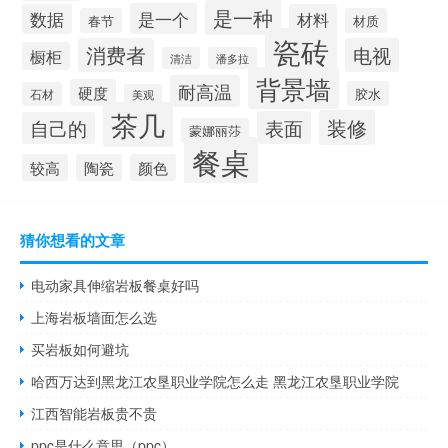
是一种
是一个
数据
材料
春节
材质
瓷砖
消费者
电视
橱柜
清洁
潘多拉
背景墙
耐高温
硬度
胶水
石材
美观
茶几
装修
表面
自己的
蒙娜丽莎
餐桌
较高
陶瓷
颜色
猜你想看的文章
电动家具伸缩岩板餐桌好吗
上海岩板墙面怎么选
买岩板如何避坑
哈西万达到黑龙江农垦职业学院怎么走 黑龙江农垦职业学院
江西智能岩板贵不贵
ppc是什么意思（ppc）