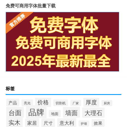
免费可商用字体批量下载
整屋岩板装饰墙面好吗
大岩板开洞容易断裂吗
岩板上的坐垫怎么清洁
冠珠陶瓷岩板产品介绍
重庆岩板卫浴多少钱
怎样加工岩板地台砖
瓷砖岩板连纹处理方法
揭阳西班牙岩板哪家好点
陶瓷岩板什么时候上市
天然奢石和岩板哪个好
入职培训心得体会通用
唯美LD岩板尺寸
碳晶板和岩板的区别
土木工程概论主要阐述哪些问题
粗糙岩板怎么清洁
岩板餐桌如何改造
传奇老好人辅助（老好人辅助官网）
标签
价格
厚度
产品
亮光
切割机
厂家
厨房
品牌
台面
墙面
大理石
地面
实木
意大利
家居
尺寸
效果
护墙