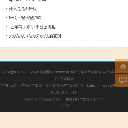
什么是亮面岩板
岩板上能不能切菜
“去年燕子来”的出处是哪里
大板岩板（岩板和大阪的区别）
Copyright © 2012 - 2026
大岩板
Powered by
网站分类目录
|
精选推荐文章
|
网站地
图
|
疑难解答
声明：本站内容来自互联网，如信息有错误可发邮件到f_fb#foxmail.com说明，我们
会及时纠正，谢谢
本站仅为个人兴趣爱好，不接盈利性广告及商业合作
小男孩