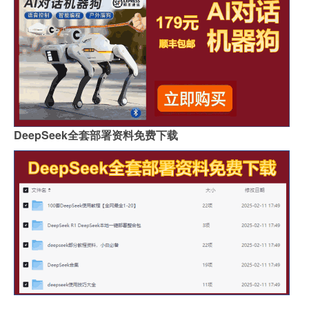
贵阳鱼肚金岩板茶几价格
浙江黑色的岩板叫什么
哪里买岩板茶几便宜的
岩板吊顶怎么贴瓷砖好看
哪个品牌岩板是真的白
原木岩板沙发效果图
人工花岗石和岩板哪个好
家具常用岩板颜色有几种
佛山著名岩板市场在哪里
桌子用哑光岩板好吗
郑州品牌岩板批发商
桌面怎么做成岩板墙
DeepSeek全套部署资料免费下载
岩板背面没有品牌标识吗
怎么分辨岩板和岗石砖
广州岩板生产企业有哪些
圆岩板玄关壁画视频讲解
岩板可以包横梁吗图片
供应硅岩板设备哪家好用
广州进口岩板厂商有哪些
岩板贴墙用啥胶最好
岩板和地板哪个质量好些
影视墙怎么安装岩板灯
成都超薄岩板费用高吗
2.4米岩板有多重啊
什么岩板胶粘得最牢固
岩板亚克力桌子用什么胶水
福建岩板拼接胶品牌排行
湖北现代岩板厂家有几种