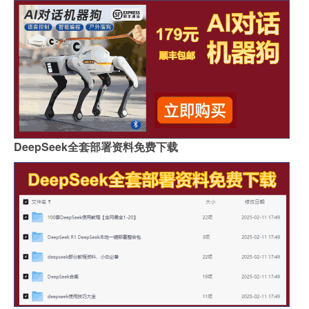
贵阳鱼肚金岩板茶几价格
浙江黑色的岩板叫什么
哪里买岩板茶几便宜的
岩板吊顶怎么贴瓷砖好看
哪个品牌岩板是真的白
原木岩板沙发效果图
人工花岗石和岩板哪个好
家具常用岩板颜色有几种
佛山著名岩板市场在哪里
桌子用哑光岩板好吗
郑州品牌岩板批发商
桌面怎么做成岩板墙
DeepSeek全套部署资料免费下载
岩板背面没有品牌标识吗
怎么分辨岩板和岗石砖
广州岩板生产企业有哪些
圆岩板玄关壁画视频讲解
岩板可以包横梁吗图片
供应硅岩板设备哪家好用
广州进口岩板厂商有哪些
岩板贴墙用啥胶最好
岩板和地板哪个质量好些
影视墙怎么安装岩板灯
成都超薄岩板费用高吗
2.4米岩板有多重啊
什么岩板胶粘得最牢固
岩板亚克力桌子用什么胶水