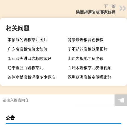
下一篇
陕西超薄岩板哪家好用
相关问题
带抽屉的岩板茶几图片
背景墙岩板调色步骤
广东名岩板性价比如何
了不起的岩板效果图片
阳江欧洲进口岩板哪家好
山西岩板地面多少钱
辽宁鱼肚白岩板茶几
白蜡木岩板茶几安排视频
连体水槽岩板深度多少标准
深圳欧洲岩板定做哪家好
广西现代简约岩板贵吗
岩板当背景墙好吗
茶几桌客厅京东自营岩板
瓷砖岩板能打磨吗吗
☚
岩板表面颗粒粗怎么解决
岩板贴在墙上可以切割吗
特别的岩板图案是什么
岩板冷缩会自愈吗视频
公告
怎么区分岩石岩板的好坏
岩板茶几会变色吗吗