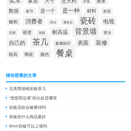
意大利
家居
尺寸
效果
护墙
是一种
是一个
数据
材料
春节
材质
瓷砖
消费者
电视
橱柜
清洁
潘多拉
背景墙
耐高温
硬度
胶水
石材
美观
茶几
装修
表面
自己的
蒙娜丽莎
餐桌
较高
陶瓷
颜色
猜你想看的文章
北美黑胡桃岩板茶几
“悠悠照边塞”的出处是哪里
岩板花纹会被擦掉吗
岩板挂什么饰品最好
9mm岩板可以上墙吗