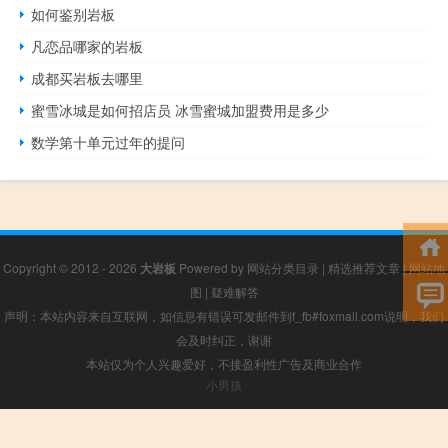
如何鉴别岩板
凡恋品哪家的岩板
成都买岩板去哪里
蜜雪冰城是如何招店员 冰雪蜜城加盟费用是多少
数学第十单元过年的提问
Copyright © 2012 - 2026
大岩板
Powered by
网站分类目录
|
精选推荐文章
|
网站地
图
|
疑难解答
声明：本站内容来自互联网，如信息有错误可发邮件到f_fb#foxmail.com说明，我们
会及时纠正，谢谢
本站仅为个人兴趣爱好，不接盈利性广告及商业合作
小男孩