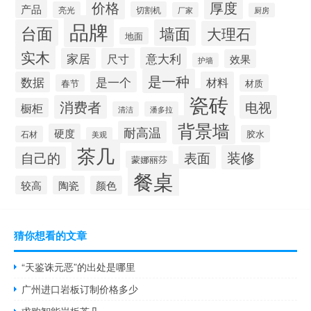
价格
厚度
产品
亮光
切割机
厂家
厨房
品牌
台面
墙面
大理石
地面
实木
意大利
家居
尺寸
效果
护墙
是一种
是一个
数据
材料
春节
材质
瓷砖
消费者
电视
橱柜
清洁
潘多拉
背景墙
耐高温
硬度
胶水
石材
美观
茶几
装修
表面
自己的
蒙娜丽莎
餐桌
较高
陶瓷
颜色
猜你想看的文章
“天鉴诛元恶”的出处是哪里
广州进口岩板订制价格多少
求购智能岩板茶几