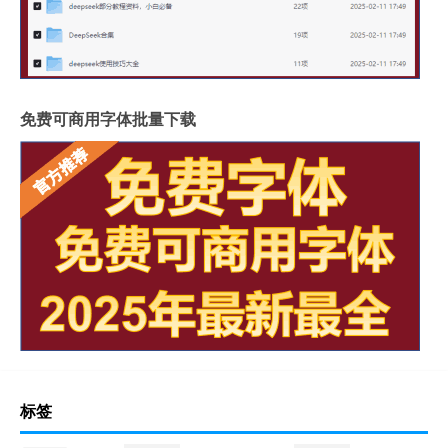
成都超薄岩板费用高吗
2.4米岩板有多重啊
什么岩板胶粘得最牢固
岩板亚克力桌子用什么胶水
福建岩板拼接胶品牌排行
湖北现代岩板厂家有几种
免费可商用字体批量下载
整屋岩板装饰墙面好吗
大岩板开洞容易断裂吗
岩板上的坐垫怎么清洁
冠珠陶瓷岩板产品介绍
重庆岩板卫浴多少钱
怎样加工岩板地台砖
瓷砖岩板连纹处理方法
揭阳西班牙岩板哪家好点
陶瓷岩板什么时候上市
6w2h是什么意思
潘多拉岩板茶几
岩板顶级工艺有哪些
岩板是餐桌
沈阳岩板去哪买
岩板地台是几个面
博洛尼岩板做卧室柜子吗
岩板茶桌室内效果图
操作台岩板还是大理石
标签
32kw壁挂炉耗气量