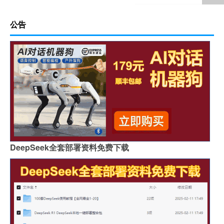
岩板表面颗粒粗怎么解决
岩板贴在墙上可以切割吗
特别的岩板图案是什么
岩板冷缩会自愈吗视频
公告
怎么区分岩石岩板的好坏
岩板茶几会变色吗吗
贵阳鱼肚金岩板茶几价格
浙江黑色的岩板叫什么
哪里买岩板茶几便宜的
岩板吊顶怎么贴瓷砖好看
哪个品牌岩板是真的白
原木岩板沙发效果图
人工花岗石和岩板哪个好
家具常用岩板颜色有几种
佛山著名岩板市场在哪里
桌子用哑光岩板好吗
郑州品牌岩板批发商
桌面怎么做成岩板墙
DeepSeek全套部署资料免费下载
岩板背面没有品牌标识吗
怎么分辨岩板和岗石砖
广州岩板生产企业有哪些
圆岩板玄关壁画视频讲解
岩板可以包横梁吗图片
供应硅岩板设备哪家好用
广州进口岩板厂商有哪些
岩板贴墙用啥胶最好
岩板和地板哪个质量好些
影视墙怎么安装岩板灯