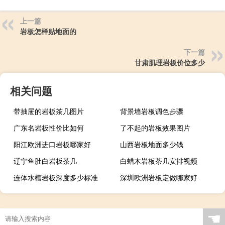
上一篇
岩板怎样贴地面的
下一篇
甘肃肌理岩板价位多少
相关问题
带抽屉的岩板茶几图片
背景墙岩板调色步骤
广东名岩板性价比如何
了不起的岩板效果图片
阳江欧洲进口岩板哪家好
山西岩板地面多少钱
辽宁鱼肚白岩板茶几
白蜡木岩板茶几安排视频
连体水槽岩板深度多少标准
深圳欧洲岩板定做哪家好
广西现代简约岩板贵吗
岩板当背景墙好吗
茶几桌客厅京东自营岩板
瓷砖岩板能打磨吗吗
☚