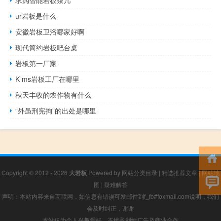
ur岩板是什么
安徽岩板卫浴哪家好啊
现代简约岩板吧台桌
岩板第一厂家
K ms岩板工厂在哪里
秋天丰收的农作物有什么
“外虽刑宪拘”的出处是哪里
Copyright © 2012 - 2026
大岩板
Powered by
网站分类目录
|
精选推荐文章
|
网站地
图
|
疑难解答
声明：本站内容来自互联网，如信息有错误可发邮件到f_fb#foxmail.com说明，我们
会及时纠正，谢谢
本站仅为个人兴趣爱好，不接盈利性广告及商业合作