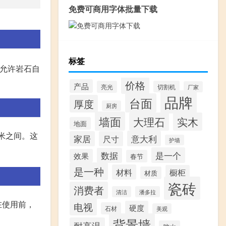
免费可商用字体批量下载
标签
以允许岩石自
价格
产品
亮光
切割机
厂家
品牌
台面
厚度
厨房
墙面
大理石
实木
地面
米之间。这
意大利
家居
尺寸
护墙
是一个
数据
效果
春节
是一种
材料
橱柜
材质
瓷砖
消费者
清洁
潘多拉
在使用前，
电视
硬度
石材
美观
背景墙
耐高温