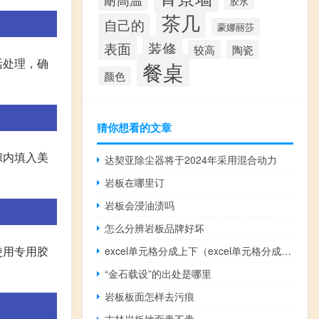
胶水
茶几
自己的
蒙娜丽莎
装修
表面
较高
陶瓷
活处理，确
餐桌
颜色
猜你想看的文章
隙内填入美
达契亚除尘器将于2024年采用混合动力
岩板在哪里订
岩板会浸油渍吗
怎么分辨岩板品牌好坏
使用专用胶
excel单元格分成上下（excel单元格分成上下）
“金石载设”的出处是哪里
岩板板面怎样去污痕