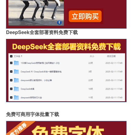
人工花岗石和岩板哪个好
家具常用岩板颜色有几种
佛山著名岩板市场在哪里
桌子用哑光岩板好吗
郑州品牌岩板批发商
桌面怎么做成岩板墙
DeepSeek全套部署资料免费下载
岩板背面没有品牌标识吗
怎么分辨岩板和岗石砖
广州岩板生产企业有哪些
圆岩板玄关壁画视频讲解
岩板可以包横梁吗图片
供应硅岩板设备哪家好用
广州进口岩板厂商有哪些
岩板贴墙用啥胶最好
岩板和地板哪个质量好些
影视墙怎么安装岩板灯
成都超薄岩板费用高吗
2.4米岩板有多重啊
什么岩板胶粘得最牢固
岩板亚克力桌子用什么胶水
福建岩板拼接胶品牌排行
湖北现代岩板厂家有几种
免费可商用字体批量下载
整屋岩板装饰墙面好吗
大岩板开洞容易断裂吗
岩板上的坐垫怎么清洁
冠珠陶瓷岩板产品介绍
重庆岩板卫浴多少钱
怎样加工岩板地台砖