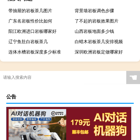
带抽屉的岩板茶几图片
背景墙岩板调色步骤
广东名岩板性价比如何
了不起的岩板效果图片
阳江欧洲进口岩板哪家好
山西岩板地面多少钱
辽宁鱼肚白岩板茶几
白蜡木岩板茶几安排视频
连体水槽岩板深度多少标准
深圳欧洲岩板定做哪家好
广西现代简约岩板贵吗
岩板当背景墙好吗
茶几桌客厅京东自营岩板
瓷砖岩板能打磨吗吗
☚
岩板表面颗粒粗怎么解决
岩板贴在墙上可以切割吗
特别的岩板图案是什么
岩板冷缩会自愈吗视频
公告
怎么区分岩石岩板的好坏
岩板茶几会变色吗吗
贵阳鱼肚金岩板茶几价格
浙江黑色的岩板叫什么
哪里买岩板茶几便宜的
岩板吊顶怎么贴瓷砖好看
哪个品牌岩板是真的白
原木岩板沙发效果图