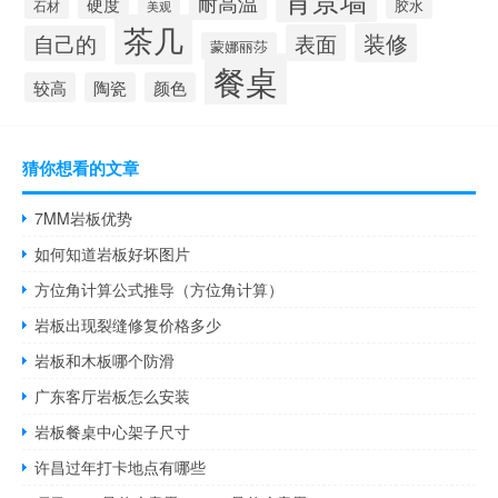
耐高温
硬度
胶水
石材
美观
茶几
装修
表面
自己的
蒙娜丽莎
餐桌
较高
陶瓷
颜色
猜你想看的文章
7MM岩板优势
如何知道岩板好坏图片
方位角计算公式推导（方位角计算）
岩板出现裂缝修复价格多少
岩板和木板哪个防滑
广东客厅岩板怎么安装
岩板餐桌中心架子尺寸
许昌过年打卡地点有哪些