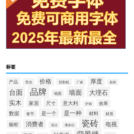
瓷砖岩板连纹处理方法
揭阳西班牙岩板哪家好点
陶瓷岩板什么时候上市
微岩板介绍
岩板台面好打理么吗
岩板怎么辨真伪图片
湖南林肯白岩板茶几
选择岩板还是人造石材
广州岩板地板哪家便宜点
地面贴岩板好吗视频
鞋柜面用岩板好吗
黑胡桃茶几岩板
标签
黑色岩板变色怎样修复
价格
厚度
产品
亮光
切割机
厂家
厨房
品牌
台面
墙面
大理石
地面
实木
意大利
家居
尺寸
效果
护墙
是一种
是一个
数据
材料
春节
材质
瓷砖
消费者
电视
橱柜
清洁
潘多拉
背景墙