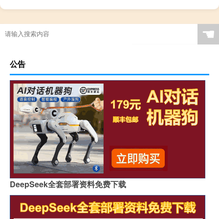
广西现代简约岩板贵吗
岩板当背景墙好吗
茶几桌客厅京东自营岩板
瓷砖岩板能打磨吗吗
☚
岩板表面颗粒粗怎么解决
岩板贴在墙上可以切割吗
特别的岩板图案是什么
岩板冷缩会自愈吗视频
公告
怎么区分岩石岩板的好坏
岩板茶几会变色吗吗
贵阳鱼肚金岩板茶几价格
浙江黑色的岩板叫什么
哪里买岩板茶几便宜的
岩板吊顶怎么贴瓷砖好看
哪个品牌岩板是真的白
原木岩板沙发效果图
人工花岗石和岩板哪个好
家具常用岩板颜色有几种
佛山著名岩板市场在哪里
桌子用哑光岩板好吗
郑州品牌岩板批发商
桌面怎么做成岩板墙
DeepSeek全套部署资料免费下载
岩板背面没有品牌标识吗
怎么分辨岩板和岗石砖
广州岩板生产企业有哪些
圆岩板玄关壁画视频讲解