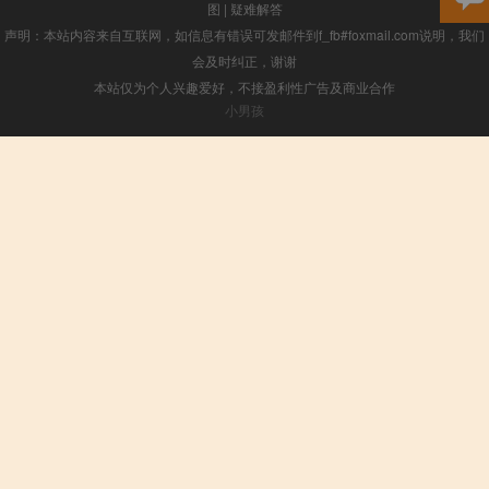
图
|
疑难解答
声明：本站内容来自互联网，如信息有错误可发邮件到f_fb#foxmail.com说明，我们
会及时纠正，谢谢
本站仅为个人兴趣爱好，不接盈利性广告及商业合作
小男孩