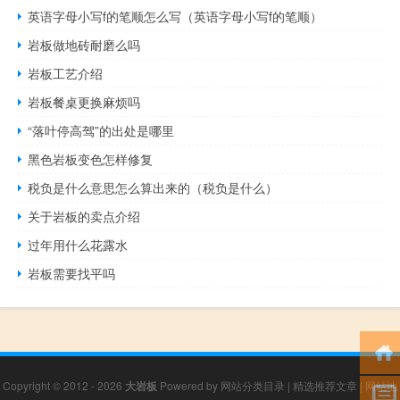
英语字母小写f的笔顺怎么写（英语字母小写f的笔顺）
岩板做地砖耐磨么吗
岩板工艺介绍
岩板餐桌更换麻烦吗
“落叶停高驾”的出处是哪里
黑色岩板变色怎样修复
税负是什么意思怎么算出来的（税负是什么）
关于岩板的卖点介绍
过年用什么花露水
岩板需要找平吗
Copyright © 2012 - 2026
大岩板
Powered by
网站分类目录
|
精选推荐文章
|
网站地