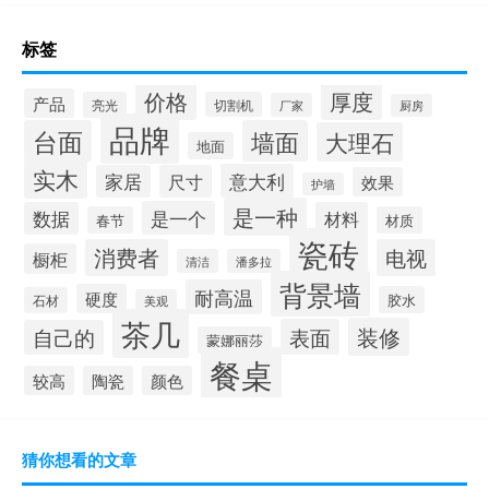
温州进口岩板定做哪家好
美岩板与岩板的区别
标签
秦皇岛意大利岩板茶几
价格
厚度
产品
亮光
切割机
厂家
厨房
品牌
台面
墙面
大理石
地面
实木
意大利
家居
尺寸
效果
护墙
是一种
是一个
数据
材料
春节
材质
瓷砖
消费者
电视
橱柜
清洁
潘多拉
背景墙
耐高温
硬度
胶水
石材
美观
茶几
装修
表面
自己的
蒙娜丽莎
餐桌
较高
陶瓷
颜色
猜你想看的文章