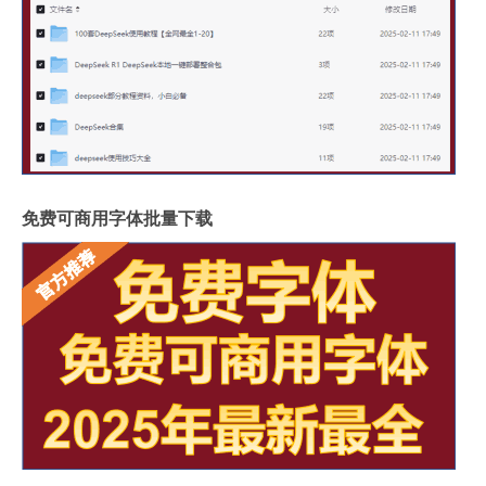
岩板可以包横梁吗图片
供应硅岩板设备哪家好用
广州进口岩板厂商有哪些
岩板贴墙用啥胶最好
岩板和地板哪个质量好些
影视墙怎么安装岩板灯
成都超薄岩板费用高吗
2.4米岩板有多重啊
什么岩板胶粘得最牢固
岩板亚克力桌子用什么胶水
福建岩板拼接胶品牌排行
湖北现代岩板厂家有几种
免费可商用字体批量下载
整屋岩板装饰墙面好吗
大岩板开洞容易断裂吗
岩板上的坐垫怎么清洁
冠珠陶瓷岩板产品介绍
重庆岩板卫浴多少钱
怎样加工岩板地台砖
瓷砖岩板连纹处理方法
揭阳西班牙岩板哪家好点
陶瓷岩板什么时候上市
“梯连剑外遥”的出处是哪里
齿轮比是什么意思
同等学力英语考试报名时间
佛山买岩板最多的地方
湖北省考资料分析多少题 湖北省公务员考试题
天天象棋楚汉争霸攻略40
舰队新人攻略