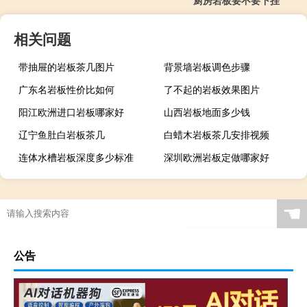
相关问题
带抽屉的岩板茶几图片
背景墙岩板调色步骤
广东名岩板性价比如何
了不起的岩板效果图片
阳江欧洲进口岩板哪家好
山西岩板地面多少钱
辽宁鱼肚白岩板茶几
白蜡木岩板茶几安排视频
连体水槽岩板深度多少标准
深圳欧洲岩板定做哪家好
广西现代简约岩板贵吗
岩板当背景墙好吗
茶几桌客厅京东自营岩板
瓷砖岩板能打磨吗吗
☚
岩板表面颗粒粗怎么解决
岩板贴在墙上可以切割吗
特别的岩板图案是什么
岩板冷缩会自愈吗视频
公告
怎么区分岩石岩板的好坏
岩板茶几会变色吗吗
贵阳鱼肚金岩板茶几价格
浙江黑色的岩板叫什么