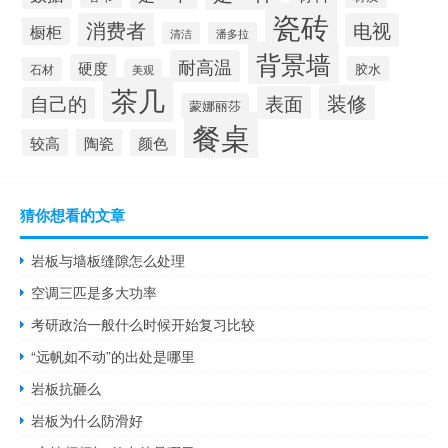
瓷砖
消费者
电视
橱柜
清洁
潘多拉
背景墙
耐高温
硬度
胶水
石材
美观
茶几
装修
表面
自己的
蒙娜丽莎
餐桌
较高
陶瓷
颜色
猜你想看的文章
岩板与墙板缝隙怎么处理
空调三匹是多大功率
考研政治一般什么时候开始复习比较
“远帆如不动”的出处是哪里
岩板抗砸么
岩板为什么防滑好