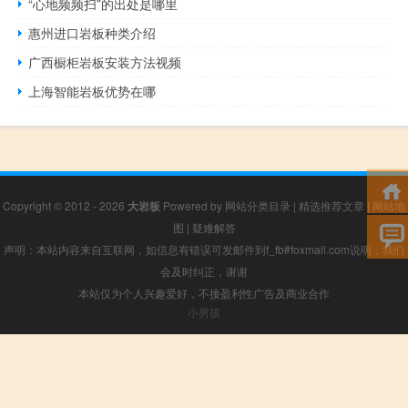
“心地频频扫”的出处是哪里
惠州进口岩板种类介绍
广西橱柜岩板安装方法视频
上海智能岩板优势在哪
Copyright © 2012 - 2026
大岩板
Powered by
网站分类目录
|
精选推荐文章
|
网站地
图
|
疑难解答
声明：本站内容来自互联网，如信息有错误可发邮件到f_fb#foxmail.com说明，我们
会及时纠正，谢谢
本站仅为个人兴趣爱好，不接盈利性广告及商业合作
小男孩