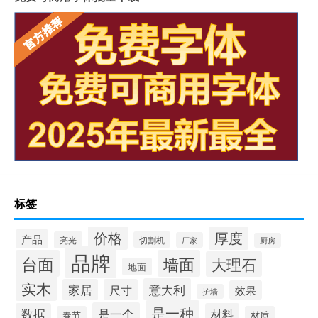
岩板上的坐垫怎么清洁
冠珠陶瓷岩板产品介绍
重庆岩板卫浴多少钱
怎样加工岩板地台砖
瓷砖岩板连纹处理方法
揭阳西班牙岩板哪家好点
陶瓷岩板什么时候上市
岩板人造有没有辐射
士兵在部队过年放假吗
客厅吧台岩板
春节特斯拉充电免费吗吗
全屋岩板优势
岩板高档圆茶几
岩板无损拆除方法图片
“天路看鸣驺”的出处是哪里
岩板上翻安装方法
标签
岩板茶几泡茶一体
价格
厚度
产品
亮光
切割机
厂家
厨房
品牌
台面
墙面
大理石
地面
实木
意大利
家居
尺寸
效果
护墙
是一种
是一个
数据
材料
春节
材质