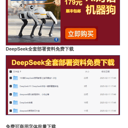
哪里买岩板茶几便宜的
岩板吊顶怎么贴瓷砖好看
哪个品牌岩板是真的白
原木岩板沙发效果图
人工花岗石和岩板哪个好
家具常用岩板颜色有几种
佛山著名岩板市场在哪里
桌子用哑光岩板好吗
郑州品牌岩板批发商
桌面怎么做成岩板墙
DeepSeek全套部署资料免费下载
岩板背面没有品牌标识吗
怎么分辨岩板和岗石砖
广州岩板生产企业有哪些
圆岩板玄关壁画视频讲解
岩板可以包横梁吗图片
供应硅岩板设备哪家好用
广州进口岩板厂商有哪些
岩板贴墙用啥胶最好
岩板和地板哪个质量好些
影视墙怎么安装岩板灯
成都超薄岩板费用高吗
2.4米岩板有多重啊
什么岩板胶粘得最牢固
岩板亚克力桌子用什么胶水
福建岩板拼接胶品牌排行
湖北现代岩板厂家有几种
免费可商用字体批量下载
整屋岩板装饰墙面好吗
大岩板开洞容易断裂吗