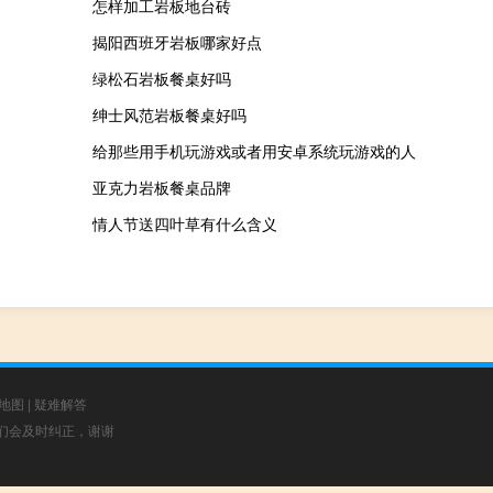
怎样加工岩板地台砖
揭阳西班牙岩板哪家好点
绿松石岩板餐桌好吗
绅士风范岩板餐桌好吗
给那些用手机玩游戏或者用安卓系统玩游戏的人
亚克力岩板餐桌品牌
情人节送四叶草有什么含义
地图
|
疑难解答
，我们会及时纠正，谢谢