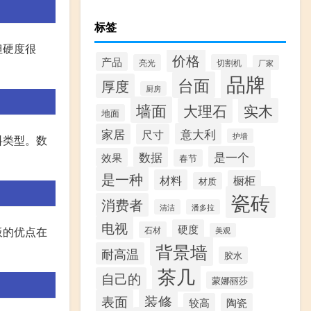
标签
但硬度很
价格
产品
亮光
切割机
厂家
品牌
台面
厚度
厨房
墙面
大理石
实木
地面
意大利
家居
尺寸
护墙
料类型。数
是一个
数据
效果
春节
是一种
材料
橱柜
材质
瓷砖
消费者
清洁
潘多拉
电视
硬度
石材
板的优点在
美观
背景墙
耐高温
胶水
茶几
自己的
蒙娜丽莎
装修
表面
较高
陶瓷