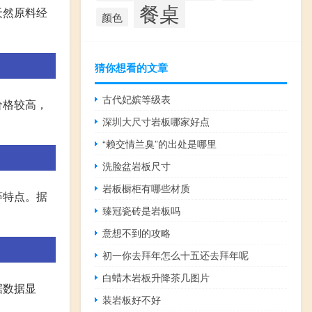
餐桌
天然原料经
颜色
猜你想看的文章
古代妃嫔等级表
价格较高，
深圳大尺寸岩板哪家好点
“赖交情兰臭”的出处是哪里
洗脸盆岩板尺寸
岩板橱柜有哪些材质
等特点。据
臻冠瓷砖是岩板吗
意想不到的攻略
初一你去拜年怎么十五还去拜年呢
白蜡木岩板升降茶几图片
据数据显
装岩板好不好