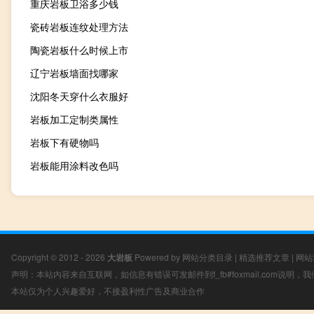
重庆岩板卫浴多少钱
瓷砖岩板连纹处理方法
陶瓷岩板什么时候上市
辽宁岩板墙面找哪家
沈阳冬天穿什么衣服好
岩板加工定制类属性
岩板下有硬物吗
岩板能用涂料改色吗
Copyright © 2012 - 2026
大岩板
Powered by
网站分类目录
|
精选推荐文章
|
网站
声明：本站内容来自互联网，如信息有错误可发邮件到f_fb#foxmail.com说明
本站仅为个人兴趣爱好，不接盈利性广告及商业合作