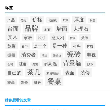
餐桌椅尺寸
岩板茶几
标签
价格
厚度
产品
亮光
切割机
厂家
厨房
品牌
台面
墙面
大理石
地面
实木
意大利
家居
尺寸
效果
护墙
是一种
是一个
数据
材料
春节
材质
瓷砖
消费者
电视
橱柜
清洁
潘多拉
背景墙
耐高温
硬度
胶水
石材
美观
茶几
装修
表面
自己的
蒙娜丽莎
餐桌
较高
陶瓷
颜色
猜你想看的文章