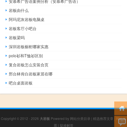
安慕希广告语案例分析（安慕希广告语）
岩板由什么
阿玛尼灰岩板电脑桌
岩板客厅小吧台
岩板梁吗
深圳岩板橱柜哪家实惠
polo衫和T恤衫区别
复合岩板怎么安装合页
邢台林肯白岩板家居在哪
吧台桌面岩板
Copyright © 2012 - 2026
大岩板
Powered by
网站分类目录
|
精选推荐文章
|
网站地
图
|
疑难解答