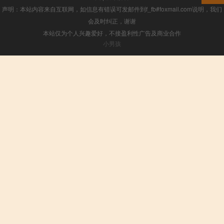
声明：本站内容来自互联网，如信息有错误可发邮件到f_fb#foxmail.com说明，我们
会及时纠正，谢谢
本站仅为个人兴趣爱好，不接盈利性广告及商业合作
小男孩