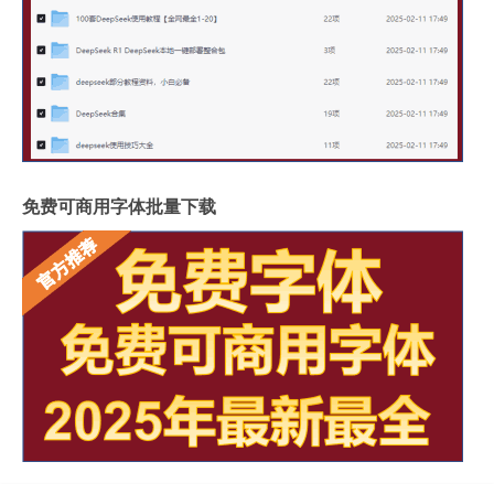
广州进口岩板厂商有哪些
岩板贴墙用啥胶最好
岩板和地板哪个质量好些
影视墙怎么安装岩板灯
成都超薄岩板费用高吗
2.4米岩板有多重啊
什么岩板胶粘得最牢固
岩板亚克力桌子用什么胶水
福建岩板拼接胶品牌排行
湖北现代岩板厂家有几种
免费可商用字体批量下载
整屋岩板装饰墙面好吗
大岩板开洞容易断裂吗
岩板上的坐垫怎么清洁
冠珠陶瓷岩板产品介绍
重庆岩板卫浴多少钱
怎样加工岩板地台砖
瓷砖岩板连纹处理方法
揭阳西班牙岩板哪家好点
陶瓷岩板什么时候上市
“拂袖金闺了”的出处是哪里
庆应大学哪些专业好
元宵节为什么要吃元宵汤圆
深圳客厅岩板台面怎么安装
聊天止于呵呵什么梗
升迁是什么意思
韵达快递公司官网投诉电话（韵达快递公司简介）