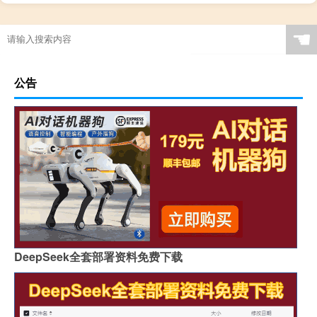
广西现代简约岩板贵吗
岩板当背景墙好吗
茶几桌客厅京东自营岩板
瓷砖岩板能打磨吗吗
☚
岩板表面颗粒粗怎么解决
岩板贴在墙上可以切割吗
特别的岩板图案是什么
岩板冷缩会自愈吗视频
公告
怎么区分岩石岩板的好坏
岩板茶几会变色吗吗
贵阳鱼肚金岩板茶几价格
浙江黑色的岩板叫什么
哪里买岩板茶几便宜的
岩板吊顶怎么贴瓷砖好看
哪个品牌岩板是真的白
原木岩板沙发效果图
人工花岗石和岩板哪个好
家具常用岩板颜色有几种
佛山著名岩板市场在哪里
桌子用哑光岩板好吗
郑州品牌岩板批发商
桌面怎么做成岩板墙
DeepSeek全套部署资料免费下载
岩板背面没有品牌标识吗
怎么分辨岩板和岗石砖
广州岩板生产企业有哪些
圆岩板玄关壁画视频讲解
岩板可以包横梁吗图片
供应硅岩板设备哪家好用