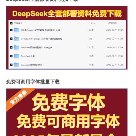
岩板背面没有品牌标识吗
怎么分辨岩板和岗石砖
广州岩板生产企业有哪些
圆岩板玄关壁画视频讲解
岩板可以包横梁吗图片
供应硅岩板设备哪家好用
广州进口岩板厂商有哪些
岩板贴墙用啥胶最好
岩板和地板哪个质量好些
影视墙怎么安装岩板灯
成都超薄岩板费用高吗
2.4米岩板有多重啊
什么岩板胶粘得最牢固
岩板亚克力桌子用什么胶水
福建岩板拼接胶品牌排行
湖北现代岩板厂家有几种
免费可商用字体批量下载
整屋岩板装饰墙面好吗
大岩板开洞容易断裂吗
岩板上的坐垫怎么清洁
冠珠陶瓷岩板产品介绍
重庆岩板卫浴多少钱
怎样加工岩板地台砖
瓷砖岩板连纹处理方法
揭阳西班牙岩板哪家好点
陶瓷岩板什么时候上市
岩板和墙面怎么对接
岩板开孔定位方法图解
“圆影过峰峦”的出处是哪里