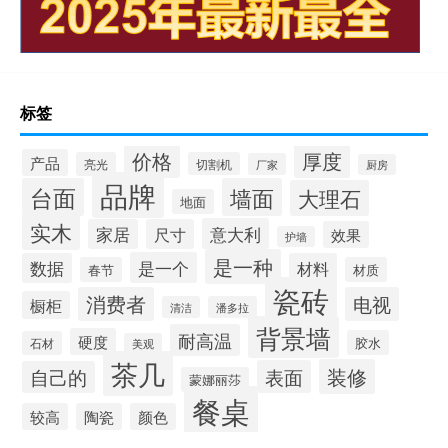
在职专业硕士申请毕业要考哪些内容
“俯仰便一世”的出处是哪里
岩板餐桌餐桌怎么选
岩板台面的吊柜好吗
蒙娜丽莎岩板品牌logo
标签
价格
厚度
产品
亮光
切割机
厂家
厨房
品牌
台面
墙面
大理石
地面
实木
意大利
家居
尺寸
效果
护墙
是一种
是一个
数据
材料
春节
材质
瓷砖
消费者
电视
橱柜
清洁
潘多拉
背景墙
耐高温
硬度
胶水
石材
美观
茶几
装修
表面
自己的
蒙娜丽莎
餐桌
较高
陶瓷
颜色