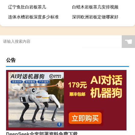
辽宁鱼肚白岩板茶几
白蜡木岩板茶几安排视频
连体水槽岩板深度多少标准
深圳欧洲岩板定做哪家好
广西现代简约岩板贵吗
岩板当背景墙好吗
茶几桌客厅京东自营岩板
瓷砖岩板能打磨吗吗
☚
岩板表面颗粒粗怎么解决
岩板贴在墙上可以切割吗
特别的岩板图案是什么
岩板冷缩会自愈吗视频
公告
怎么区分岩石岩板的好坏
岩板茶几会变色吗吗
贵阳鱼肚金岩板茶几价格
浙江黑色的岩板叫什么
哪里买岩板茶几便宜的
岩板吊顶怎么贴瓷砖好看
哪个品牌岩板是真的白
原木岩板沙发效果图
人工花岗石和岩板哪个好
家具常用岩板颜色有几种
佛山著名岩板市场在哪里
桌子用哑光岩板好吗
郑州品牌岩板批发商
桌面怎么做成岩板墙
DeepSeek全套部署资料免费下载