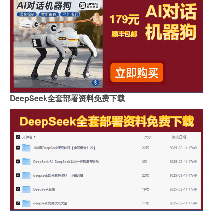
贵阳鱼肚金岩板茶几价格
浙江黑色的岩板叫什么
哪里买岩板茶几便宜的
岩板吊顶怎么贴瓷砖好看
哪个品牌岩板是真的白
原木岩板沙发效果图
人工花岗石和岩板哪个好
家具常用岩板颜色有几种
佛山著名岩板市场在哪里
桌子用哑光岩板好吗
郑州品牌岩板批发商
桌面怎么做成岩板墙
DeepSeek全套部署资料免费下载
岩板背面没有品牌标识吗
怎么分辨岩板和岗石砖
广州岩板生产企业有哪些
圆岩板玄关壁画视频讲解
岩板可以包横梁吗图片
供应硅岩板设备哪家好用
广州进口岩板厂商有哪些
岩板贴墙用啥胶最好
岩板和地板哪个质量好些
影视墙怎么安装岩板灯
成都超薄岩板费用高吗
2.4米岩板有多重啊
什么岩板胶粘得最牢固
岩板亚克力桌子用什么胶水
福建岩板拼接胶品牌排行
湖北现代岩板厂家有几种