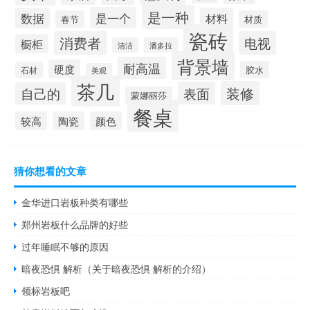
是一种
是一个
数据
材料
春节
材质
瓷砖
消费者
电视
橱柜
清洁
潘多拉
背景墙
耐高温
硬度
胶水
石材
美观
茶几
装修
表面
自己的
蒙娜丽莎
餐桌
较高
陶瓷
颜色
猜你想看的文章
金华进口岩板种类有哪些
郑州岩板什么品牌的好些
过年睡眠不够的原因
暗夜恐惧 解析（关于暗夜恐惧 解析的介绍）
领标岩板吧