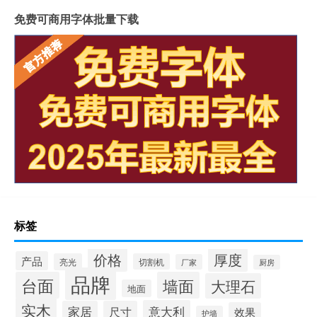
免费可商用字体批量下载
整屋岩板装饰墙面好吗
大岩板开洞容易断裂吗
岩板上的坐垫怎么清洁
冠珠陶瓷岩板产品介绍
重庆岩板卫浴多少钱
怎样加工岩板地台砖
瓷砖岩板连纹处理方法
揭阳西班牙岩板哪家好点
陶瓷岩板什么时候上市
岩板腐蚀后如何修复
越野飞驰秘籍攻略
瓷砖和岩板厚度一样吗
岩板展厅设计案例欣赏
销售如何记账
怎么区分岩板等级好坏
多优多岩板优势
北京人过年吃什么
岩板好不好
标签
家里怎样烧制木岩板
价格
厚度
产品
亮光
切割机
厂家
厨房
品牌
台面
墙面
大理石
地面
实木
意大利
家居
尺寸
效果
护墙