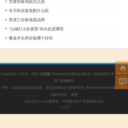
甘肃岩板地面怎么选
冬天职业套装配什么鞋
黑龙江岩板墙面品牌
“山城灯火欲黄昏”的出处是哪里
餐桌木头和岩板哪个好些
Copyright © 2012 - 2026
大岩板
Powered by
网站分类目录
|
精选推荐文章
|
网站地
图
|
疑难解答
声明：本站内容来自互联网，如信息有错误可发邮件到f_fb#foxmail.com说明，我们
会及时纠正，谢谢
本站仅为个人兴趣爱好，不接盈利性广告及商业合作
小男孩