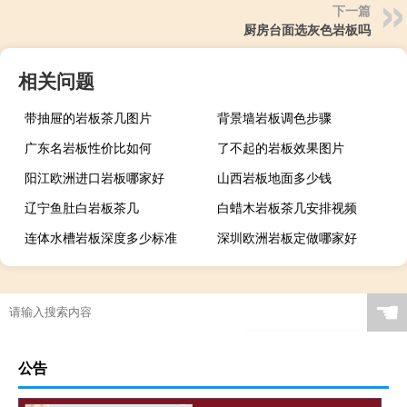
下一篇
厨房台面选灰色岩板吗
相关问题
带抽屉的岩板茶几图片
背景墙岩板调色步骤
广东名岩板性价比如何
了不起的岩板效果图片
阳江欧洲进口岩板哪家好
山西岩板地面多少钱
辽宁鱼肚白岩板茶几
白蜡木岩板茶几安排视频
连体水槽岩板深度多少标准
深圳欧洲岩板定做哪家好
广西现代简约岩板贵吗
岩板当背景墙好吗
茶几桌客厅京东自营岩板
瓷砖岩板能打磨吗吗
☚
岩板表面颗粒粗怎么解决
岩板贴在墙上可以切割吗
特别的岩板图案是什么
岩板冷缩会自愈吗视频
公告
怎么区分岩石岩板的好坏
岩板茶几会变色吗吗