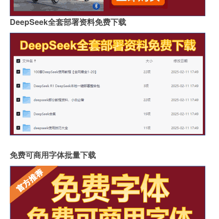
郑州品牌岩板批发商
桌面怎么做成岩板墙
DeepSeek全套部署资料免费下载
岩板背面没有品牌标识吗
怎么分辨岩板和岗石砖
广州岩板生产企业有哪些
圆岩板玄关壁画视频讲解
岩板可以包横梁吗图片
供应硅岩板设备哪家好用
广州进口岩板厂商有哪些
岩板贴墙用啥胶最好
岩板和地板哪个质量好些
影视墙怎么安装岩板灯
成都超薄岩板费用高吗
2.4米岩板有多重啊
什么岩板胶粘得最牢固
岩板亚克力桌子用什么胶水
福建岩板拼接胶品牌排行
湖北现代岩板厂家有几种
免费可商用字体批量下载
整屋岩板装饰墙面好吗
大岩板开洞容易断裂吗
岩板上的坐垫怎么清洁
冠珠陶瓷岩板产品介绍
重庆岩板卫浴多少钱
怎样加工岩板地台砖
瓷砖岩板连纹处理方法
揭阳西班牙岩板哪家好点
陶瓷岩板什么时候上市
家用北欧岩板茶几价格