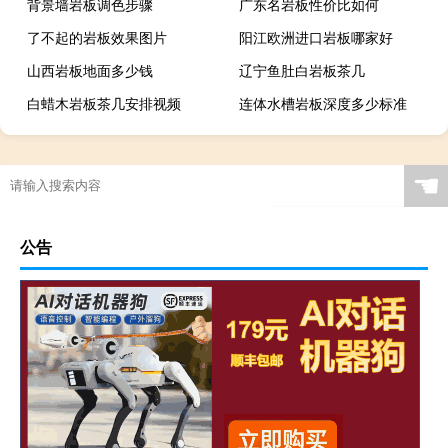
背景墙岩板调色步骤
广东名岩板性价比如何
了不起的岩板效果图片
阳江欧洲进口岩板哪家好
山西岩板地面多少钱
辽宁鱼肚白岩板茶几
白蜡木岩板茶几安排视频
连体水槽岩板深度多少标准
深圳欧洲岩板定做哪家好
广西现代简约岩板贵吗
岩板当背景墙好吗
茶几桌客厅京东自营岩板
☚
瓷砖岩板能打磨吗吗
岩板表面颗粒粗怎么解决
岩板贴在墙上可以切割吗
特别的岩板图案是什么
公告
怎么区分岩石岩板的好坏
岩板茶几会变色吗吗
贵阳鱼肚金岩板茶几价格
浙江黑色的岩板叫什么
哪里买岩板茶几便宜的
岩板吊顶怎么贴瓷砖好看
哪个品牌岩板是真的白
原木岩板沙发效果图
人工花岗石和岩板哪个好
家具常用岩板颜色有几种
佛山著名岩板市场在哪里
桌子用哑光岩板好吗