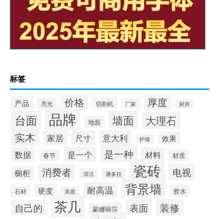
岩板展厅设计案例欣赏
一分钟了解：手机打麻将(开挂提高胜率)
青海岩板地面哪家好用
宁夏岩板橱柜好不好
岩板地砖怎么打扫
过年拜年风俗好吗
岩板不香吗
岩板移动边几
标签
价格
厚度
产品
亮光
切割机
厂家
厨房
品牌
台面
墙面
大理石
地面
实木
意大利
家居
尺寸
效果
护墙
是一种
是一个
数据
材料
春节
材质
瓷砖
消费者
电视
橱柜
清洁
潘多拉
背景墙
耐高温
硬度
胶水
石材
美观
茶几
装修
表面
自己的
蒙娜丽莎