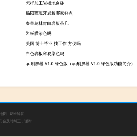
怎样加工岩板地台砖
揭阳西班牙岩板哪家好点
秦皇岛林肯白岩板茶几
岩板膜渗色吗
美国 博士毕业 找工作 方便吗
白色岩板容易染色吗
qq刷屏器 V1.0 绿色版（qq刷屏器 V1.0 绿色版功能简介）
地图
|
疑难解答
，我们会及时纠正，谢谢