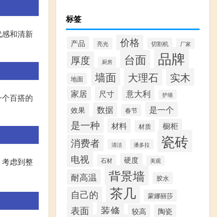
标签
代感和清新
价格
产品
亮光
切割机
厂家
品牌
台面
厚度
厨房
墙面
大理石
实木
地面
意大利
家居
尺寸
护墙
一个百搭的
是一个
数据
效果
春节
是一种
材料
橱柜
材质
瓷砖
消费者
清洁
潘多拉
电视
硬度
石材
。考虑到整
美观
背景墙
耐高温
胶水
茶几
自己的
蒙娜丽莎
装修
表面
较高
陶瓷