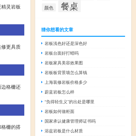
餐桌
夏精灵岩板
颜色
猜你想看的文章
岩板浅色好还是深色好
装修更具质
岩板台面好打蜡吗
岩板家具美容效果图
岩板板背景墙怎么算钱
上海装修岩板价格多少
两边格栅还
蔚蓝岩板怎么样
“负得轻生义”的出处是哪里
岩板如何做柜面
国家承认健康管理师证书吗
和格栅的搭
浴盆岩板是什么材质