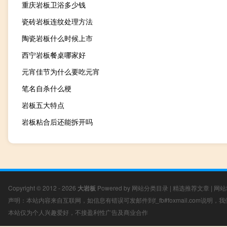
重庆岩板卫浴多少钱
瓷砖岩板连纹处理方法
陶瓷岩板什么时候上市
西宁岩板餐桌哪家好
元宵佳节为什么要吃元宵
笔名自杀什么梗
岩板五大特点
岩板粘合后还能拆开吗
Copyright © 2012 - 2026
大岩板
Powered by
网站分类目录
|
精选推荐文章
|
网站
声明：本站内容来自互联网，如信息有错误可发邮件到f_fb#foxmail.com说明
本站仅为个人兴趣爱好，不接盈利性广告及商业合作