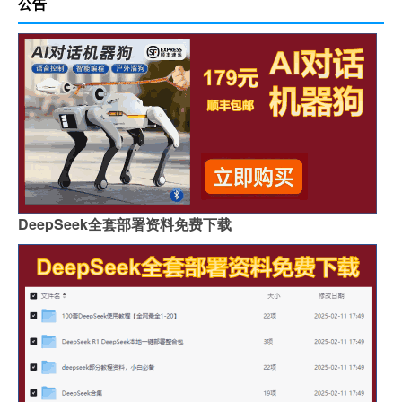
公告
怎么区分岩石岩板的好坏
岩板茶几会变色吗吗
贵阳鱼肚金岩板茶几价格
浙江黑色的岩板叫什么
哪里买岩板茶几便宜的
岩板吊顶怎么贴瓷砖好看
哪个品牌岩板是真的白
原木岩板沙发效果图
人工花岗石和岩板哪个好
家具常用岩板颜色有几种
佛山著名岩板市场在哪里
桌子用哑光岩板好吗
郑州品牌岩板批发商
桌面怎么做成岩板墙
DeepSeek全套部署资料免费下载
岩板背面没有品牌标识吗
怎么分辨岩板和岗石砖
广州岩板生产企业有哪些
圆岩板玄关壁画视频讲解
岩板可以包横梁吗图片
供应硅岩板设备哪家好用
广州进口岩板厂商有哪些
岩板贴墙用啥胶最好
岩板和地板哪个质量好些
影视墙怎么安装岩板灯
成都超薄岩板费用高吗
2.4米岩板有多重啊