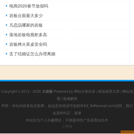
电商2020春节放假吗
岩板台面最大多少
凡恋品哪家的岩板
落地岩板电视柜多高
岩板烤火茶桌安全吗
丢了结婚证怎么办理离婚
Copyright © 2012 - 2026
大岩板
Powered by
网站分类目录
|
精选推荐文章
|
网站地
图
|
疑难解答
声明：本站内容来自互联网，如信息有错误可发邮件到f_fb#foxmail.com说明，我们
会及时纠正，谢谢
本站仅为个人兴趣爱好，不接盈利性广告及商业合作
小男孩