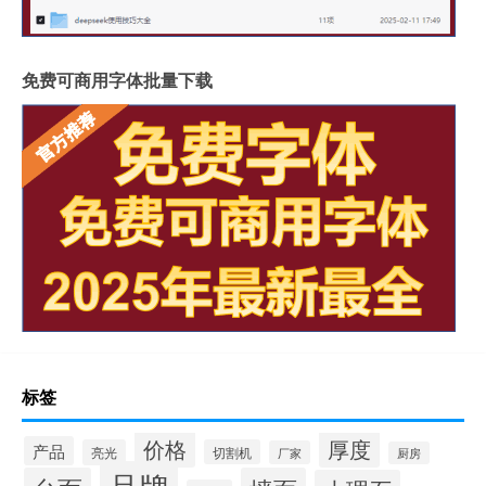
什么岩板胶粘得最牢固
岩板亚克力桌子用什么胶水
福建岩板拼接胶品牌排行
湖北现代岩板厂家有几种
免费可商用字体批量下载
整屋岩板装饰墙面好吗
大岩板开洞容易断裂吗
岩板上的坐垫怎么清洁
冠珠陶瓷岩板产品介绍
重庆岩板卫浴多少钱
怎样加工岩板地台砖
瓷砖岩板连纹处理方法
揭阳西班牙岩板哪家好点
陶瓷岩板什么时候上市
佛山欧洲品牌岩板订制
北京爱情故事主角 北京爱情故事片头曲
岩板流行什么款式图片
南宁在哪买岩板餐桌
长沙岩板好做吗
岩板品牌
岩板台面哪里生产（成都岩板台面厂家）
钢筋n代表什么意思
深圳什么是岩板均价
标签
岩板茶几加玻璃隔断
价格
厚度
产品
亮光
切割机
厂家
厨房
品牌