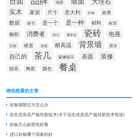
台面
墙面
大理石
地面
实木
意大利
家居
尺寸
效果
护墙
是一种
是一个
数据
材料
春节
材质
瓷砖
消费者
电视
橱柜
清洁
潘多拉
背景墙
耐高温
硬度
胶水
石材
美观
茶几
装修
表面
自己的
蒙娜丽莎
餐桌
较高
陶瓷
颜色
猜你想看的文章
岩板缝隙过大怎么办
花生优质高产栽培新技术(关于花生优质高产栽培新技术简述)
岩板怎么贴壁纸好看
进口岩板哪个国家的好