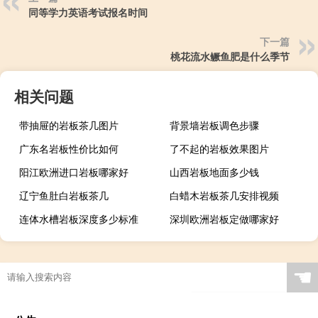
同等学力英语考试报名时间
下一篇
桃花流水鳜鱼肥是什么季节
相关问题
带抽屉的岩板茶几图片
背景墙岩板调色步骤
广东名岩板性价比如何
了不起的岩板效果图片
阳江欧洲进口岩板哪家好
山西岩板地面多少钱
辽宁鱼肚白岩板茶几
白蜡木岩板茶几安排视频
连体水槽岩板深度多少标准
深圳欧洲岩板定做哪家好
广西现代简约岩板贵吗
岩板当背景墙好吗
茶几桌客厅京东自营岩板
瓷砖岩板能打磨吗吗
☚
岩板表面颗粒粗怎么解决
岩板贴在墙上可以切割吗
特别的岩板图案是什么
岩板冷缩会自愈吗视频