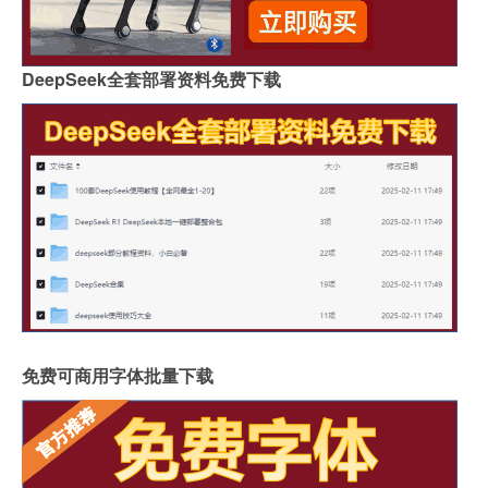
佛山著名岩板市场在哪里
桌子用哑光岩板好吗
郑州品牌岩板批发商
桌面怎么做成岩板墙
DeepSeek全套部署资料免费下载
岩板背面没有品牌标识吗
怎么分辨岩板和岗石砖
广州岩板生产企业有哪些
圆岩板玄关壁画视频讲解
岩板可以包横梁吗图片
供应硅岩板设备哪家好用
广州进口岩板厂商有哪些
岩板贴墙用啥胶最好
岩板和地板哪个质量好些
影视墙怎么安装岩板灯
成都超薄岩板费用高吗
2.4米岩板有多重啊
什么岩板胶粘得最牢固
岩板亚克力桌子用什么胶水
福建岩板拼接胶品牌排行
湖北现代岩板厂家有几种
免费可商用字体批量下载
整屋岩板装饰墙面好吗
大岩板开洞容易断裂吗
岩板上的坐垫怎么清洁
冠珠陶瓷岩板产品介绍
重庆岩板卫浴多少钱
怎样加工岩板地台砖
瓷砖岩板连纹处理方法
揭阳西班牙岩板哪家好点