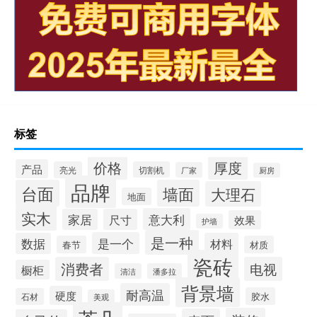
陶瓷岩板什么时候上市
纯岩板怎么制作
梅城在哪里
关于我对元宵节的认识
成都什么卫校
飞艇逃脱攻略14
岩板餐桌硬度多少
蜀山传奇宝石打法大全（蜀山传奇宝石打法）
岩板橱柜的优势
岩板怎么拆
标签
价格
厚度
产品
亮光
切割机
厂家
厨房
品牌
台面
墙面
大理石
地面
实木
意大利
家居
尺寸
效果
护墙
是一种
是一个
数据
材料
春节
材质
瓷砖
消费者
电视
橱柜
清洁
潘多拉
背景墙
耐高温
硬度
胶水
石材
美观