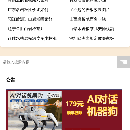
广东名岩板性价比如何
了不起的岩板效果图片
阳江欧洲进口岩板哪家好
山西岩板地面多少钱
辽宁鱼肚白岩板茶几
白蜡木岩板茶几安排视频
连体水槽岩板深度多少标准
深圳欧洲岩板定做哪家好
广西现代简约岩板贵吗
岩板当背景墙好吗
茶几桌客厅京东自营岩板
瓷砖岩板能打磨吗吗
☚
岩板表面颗粒粗怎么解决
岩板贴在墙上可以切割吗
特别的岩板图案是什么
岩板冷缩会自愈吗视频
公告
怎么区分岩石岩板的好坏
岩板茶几会变色吗吗
贵阳鱼肚金岩板茶几价格
浙江黑色的岩板叫什么
哪里买岩板茶几便宜的
岩板吊顶怎么贴瓷砖好看
哪个品牌岩板是真的白
原木岩板沙发效果图
人工花岗石和岩板哪个好
家具常用岩板颜色有几种