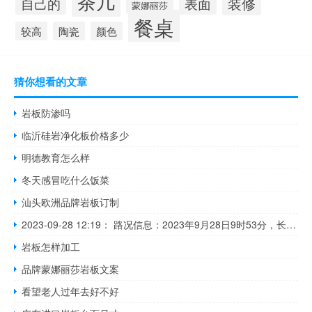
茶几
装修
表面
自己的
蒙娜丽莎
餐桌
较高
陶瓷
颜色
猜你想看的文章
岩板防渗吗
临沂硅岩净化板价格多少
明德教育怎么样
冬天感冒吃什么饭菜
汕头欧洲品牌岩板订制
2023-09-28 12:19： 路况信息：2023年9月28日9时53分，长沙绕城高速西北段望城经开区收费站附近以南K75处北往南因车流量大造成交通通行缓慢，至12时16分已恢复正常通行。Sa85Za ​​​
岩板怎样加工
品牌蒙娜丽莎岩板文案
看望老人过年去好不好