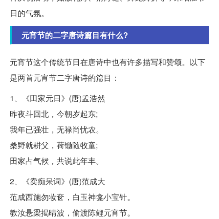
日的气氛。
元宵节的二字唐诗篇目有什么?
元宵节这个传统节日在唐诗中也有许多描写和赞颂。以下
是两首元宵节二字唐诗的篇目：
1、《田家元日》(唐)孟浩然
昨夜斗回北，今朝岁起东;
我年已强壮，无禄尚忧农。
桑野就耕父，荷锄随牧童;
田家占气候，共说此年丰。
2、《卖痴呆词》(唐)范成大
范成西施勿妆奁，白玉神龛小宝针。
教汝悬梁揭晴波，偷渡陈鲤元宵节。