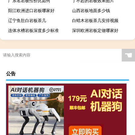
广东名岩板性价比如何
了不起的岩板效果图片
阳江欧洲进口岩板哪家好
山西岩板地面多少钱
辽宁鱼肚白岩板茶几
白蜡木岩板茶几安排视频
连体水槽岩板深度多少标准
深圳欧洲岩板定做哪家好
广西现代简约岩板贵吗
岩板当背景墙好吗
茶几桌客厅京东自营岩板
瓷砖岩板能打磨吗吗
☚
岩板表面颗粒粗怎么解决
岩板贴在墙上可以切割吗
特别的岩板图案是什么
岩板冷缩会自愈吗视频
公告
怎么区分岩石岩板的好坏
岩板茶几会变色吗吗
贵阳鱼肚金岩板茶几价格
浙江黑色的岩板叫什么
哪里买岩板茶几便宜的
岩板吊顶怎么贴瓷砖好看
哪个品牌岩板是真的白
原木岩板沙发效果图
人工花岗石和岩板哪个好
家具常用岩板颜色有几种
佛山著名岩板市场在哪里
桌子用哑光岩板好吗