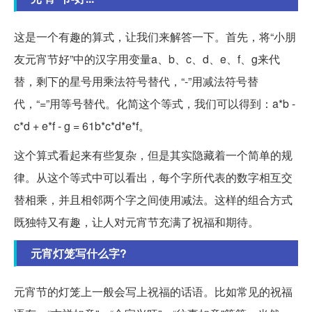
这是一个有趣的算式，让我们来解答一下。首先，将“小朋
友元宵节好”中的汉字用变量a、b、c、d、e、f、g来代
替，剩下的星号用乘法符号替代，“-”用减法符号替
代，“=”用等号替代。化简这个等式，我们可以得到：a*b -
c*d + e*f - g = 61b*c*d*e*f。
这个算式看起来有些复杂，但是其实隐藏着一个简单的规
律。从这个等式中可以看出，每个字所代表的数字相互交
替相乘，并且相邻两个字之间使用减法。这样的组合方式
既独特又有趣，让人对元宵节充满了祝福和期待。
元宵灯笼写什么字?
元宵节的灯笼上一般会写上祝福的话语。比如常见的祝福