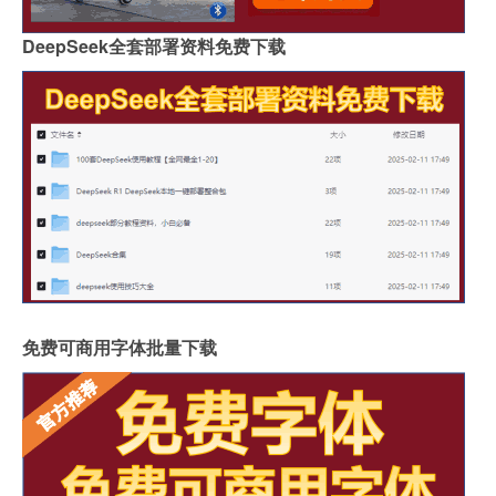
郑州品牌岩板批发商
桌面怎么做成岩板墙
DeepSeek全套部署资料免费下载
岩板背面没有品牌标识吗
怎么分辨岩板和岗石砖
广州岩板生产企业有哪些
圆岩板玄关壁画视频讲解
岩板可以包横梁吗图片
供应硅岩板设备哪家好用
广州进口岩板厂商有哪些
岩板贴墙用啥胶最好
岩板和地板哪个质量好些
影视墙怎么安装岩板灯
成都超薄岩板费用高吗
2.4米岩板有多重啊
什么岩板胶粘得最牢固
岩板亚克力桌子用什么胶水
福建岩板拼接胶品牌排行
湖北现代岩板厂家有几种
免费可商用字体批量下载
整屋岩板装饰墙面好吗
大岩板开洞容易断裂吗
岩板上的坐垫怎么清洁
冠珠陶瓷岩板产品介绍
重庆岩板卫浴多少钱
怎样加工岩板地台砖
瓷砖岩板连纹处理方法
揭阳西班牙岩板哪家好点
陶瓷岩板什么时候上市
玄关背景墙岩板尺寸