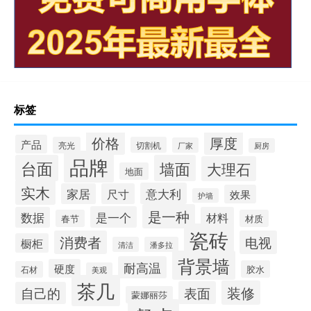
岩板切割高度是多少
岩板都有什么系列产品
成都岩板加工效果
岩板灰色灶台好看吗
过年怎么慰问长辈们
火山石岩板价格多少
blade bullet 攻略
“江流来绝域”的出处是哪里
标签
“儒生未必无长策”的出处是哪里
价格
厚度
产品
亮光
切割机
厂家
厨房
品牌
台面
墙面
大理石
地面
实木
意大利
家居
尺寸
效果
护墙
是一种
是一个
数据
材料
春节
材质
瓷砖
消费者
电视
橱柜
清洁
潘多拉
背景墙
耐高温
硬度
胶水
石材
美观
茶几
装修
表面
自己的
蒙娜丽莎