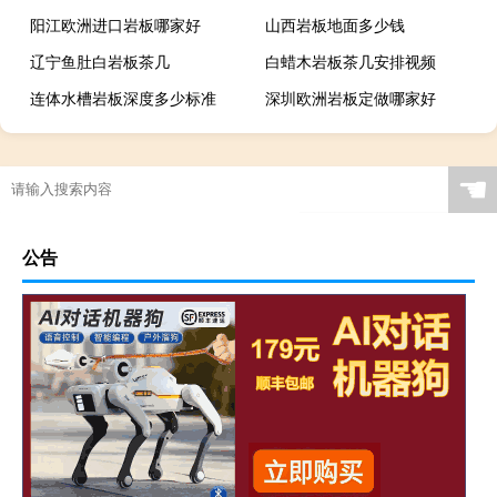
阳江欧洲进口岩板哪家好
山西岩板地面多少钱
辽宁鱼肚白岩板茶几
白蜡木岩板茶几安排视频
连体水槽岩板深度多少标准
深圳欧洲岩板定做哪家好
广西现代简约岩板贵吗
岩板当背景墙好吗
茶几桌客厅京东自营岩板
瓷砖岩板能打磨吗吗
☚
岩板表面颗粒粗怎么解决
岩板贴在墙上可以切割吗
特别的岩板图案是什么
岩板冷缩会自愈吗视频
公告
怎么区分岩石岩板的好坏
岩板茶几会变色吗吗
贵阳鱼肚金岩板茶几价格
浙江黑色的岩板叫什么
哪里买岩板茶几便宜的
岩板吊顶怎么贴瓷砖好看
哪个品牌岩板是真的白
原木岩板沙发效果图
人工花岗石和岩板哪个好
家具常用岩板颜色有几种
佛山著名岩板市场在哪里
桌子用哑光岩板好吗