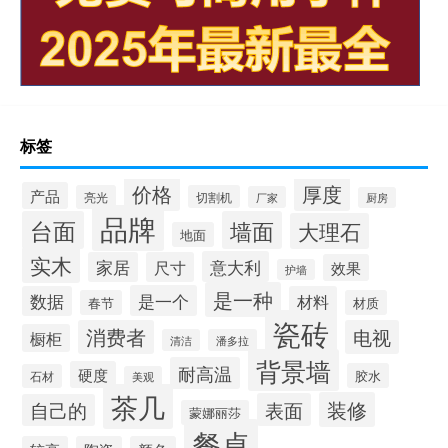
ETC是什么意思什么梗
后现代岩板餐桌好吗
西藏智能岩板怎么选材
人造岩板重还是天然岩板重
最吸引人的内衣广告词（内衣广告词）
“声静夜相宜”的出处是哪里
我保证不打死你什么梗
岩板与集成墙板区别
标签
价格
厚度
产品
亮光
切割机
厂家
厨房
品牌
台面
墙面
大理石
地面
实木
意大利
家居
尺寸
效果
护墙
是一种
是一个
数据
材料
春节
材质
瓷砖
消费者
电视
橱柜
清洁
潘多拉
背景墙
耐高温
硬度
胶水
石材
美观
茶几
装修
表面
自己的
蒙娜丽莎
餐桌