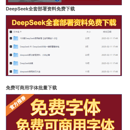
郑州品牌岩板批发商
桌面怎么做成岩板墙
DeepSeek全套部署资料免费下载
岩板背面没有品牌标识吗
怎么分辨岩板和岗石砖
广州岩板生产企业有哪些
圆岩板玄关壁画视频讲解
岩板可以包横梁吗图片
供应硅岩板设备哪家好用
广州进口岩板厂商有哪些
岩板贴墙用啥胶最好
岩板和地板哪个质量好些
影视墙怎么安装岩板灯
成都超薄岩板费用高吗
2.4米岩板有多重啊
什么岩板胶粘得最牢固
岩板亚克力桌子用什么胶水
福建岩板拼接胶品牌排行
湖北现代岩板厂家有几种
免费可商用字体批量下载
整屋岩板装饰墙面好吗
大岩板开洞容易断裂吗
岩板上的坐垫怎么清洁
冠珠陶瓷岩板产品介绍
重庆岩板卫浴多少钱
怎样加工岩板地台砖
瓷砖岩板连纹处理方法
揭阳西班牙岩板哪家好点
陶瓷岩板什么时候上市
冬天怎样洗澡