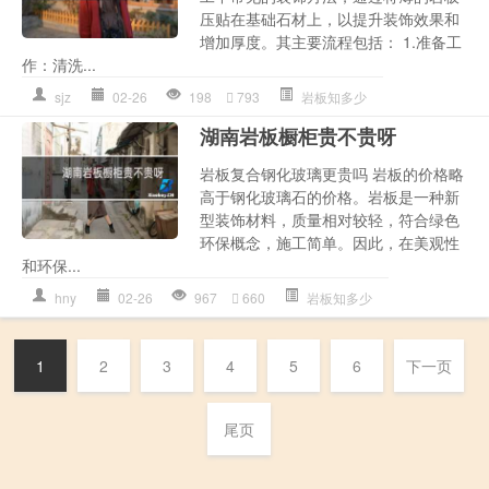
压贴在基础石材上，以提升装饰效果和
增加厚度。其主要流程包括： 1.准备工
作：清洗...
sjz
02-26
198
793
岩板知多少
湖南岩板橱柜贵不贵呀
岩板复合钢化玻璃更贵吗 岩板的价格略
高于钢化玻璃石的价格。岩板是一种新
型装饰材料，质量相对较轻，符合绿色
环保概念，施工简单。因此，在美观性
和环保...
hny
02-26
967
660
岩板知多少
1
2
3
4
5
6
下一页
尾页