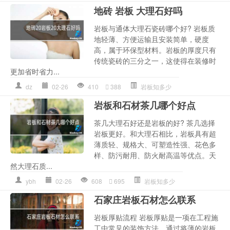
地砖 岩板 大理石好吗
岩板与通体大理石瓷砖哪个好? 岩板质
地轻薄、方便运输且安装简单，硬度
高，属于环保型材料。岩板的厚度只有
传统瓷砖的三分之一，这使得在装修时
更加省时省力...
dz
02-26
410
388
岩板知多少
岩板和石材茶几哪个好点
茶几大理石好还是岩板的好? 茶几选择
岩板更好。和大理石相比，岩板具有超
薄质轻、规格大、可塑造性强、花色多
样、防污耐用、防火耐高温等优点。天
然大理石质...
ybh
02-26
608
695
岩板知多少
石家庄岩板石材怎么联系
岩板厚贴流程 岩板厚贴是一项在工程施
工中常见的装饰方法，通过将薄的岩板