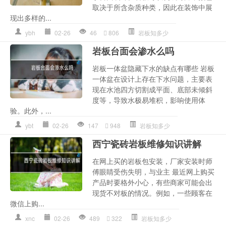
取决于所含杂质种类，因此在装饰中展
现出多样的...
ybh
02-26
46
806
岩板知多少
岩板台面会渗水么吗
岩板一体盆隐藏下水的缺点有哪些 岩板
一体盆在设计上存在下水问题，主要表
现在水池四方切割成平面、底部未倾斜
度等，导致水极易堆积，影响使用体
验。此外，...
ybt
02-26
147
948
岩板知多少
西宁瓷砖岩板维修知识讲解
在网上买的岩板包安装，厂家安装时师
傅眼睛受伤失明，与业主 最近网上购买
产品时要格外小心，有些商家可能会出
现货不对板的情况。例如，一些顾客在
微信上购...
xnc
02-26
489
322
岩板知多少