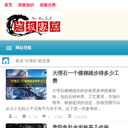
首页
岩板知识
岩板分类
网站导航
>
有关“大理石”的文章
大理石一个楼梯踏步得多少工
费
大理石楼梯踏步的价格受多种因素影
响，包括石材种类、工艺要求、市场行
情等。根据提供的信息，价格范围可以
从几十元到上千元每平方米不等。以下是一些参考价...
dl
01-10
0
569
文章列表
贵阳鱼肚金岩板茶几价格