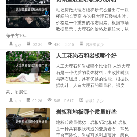
毛坯房做大理石楼梯步怎么量出每一块
楼梯的长宽高 在选择大理石楼梯步时，
价格是一个重要的考虑因素。根据市场
数据显示，大理石的价格差距较大，从
每平方10...
gyy
02-26
480
515
岩板知多少
人工花岗石和岩板哪个好
人工大理石和岩板哪个比较好 人造大理
石是一种优质的装饰材料，由改性树脂
与碎石组成，具有优越的性能。根据数
据统计，人造大理石的重量轻、强度
高、耐腐蚀...
rgh
02-26
545
617
岩板知多少
岩板和地板哪个质量好些
地板砖质量优劣：岩板VS地板砖 岩板
是一种具有板状构造的变质岩石，常见
于台面装饰。岩板可以剥成薄片，颜色