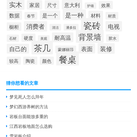
实木
意大利
家居
尺寸
效果
护墙
是一种
是一个
数据
材料
春节
材质
瓷砖
消费者
电视
橱柜
清洁
潘多拉
背景墙
耐高温
硬度
胶水
石材
美观
茶几
装修
表面
自己的
蒙娜丽莎
餐桌
较高
陶瓷
颜色
猜你想看的文章
梦见死人怎么拜年
梦幻西游养树的方法
岩板台面能放多重的
江西岩板地面怎么选购
雪岩板介绍