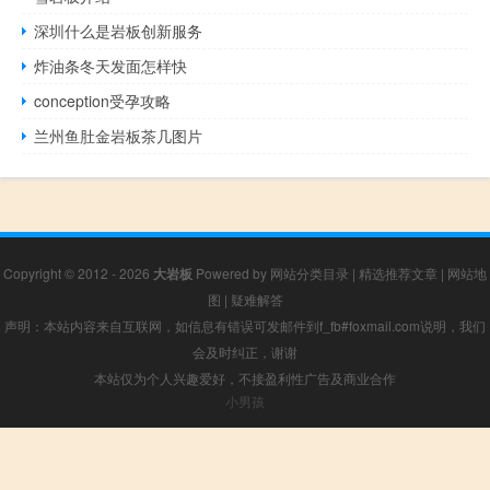
深圳什么是岩板创新服务
炸油条冬天发面怎样快
conception受孕攻略
兰州鱼肚金岩板茶几图片
Copyright © 2012 - 2026
大岩板
Powered by
网站分类目录
|
精选推荐文章
|
网站地
图
|
疑难解答
声明：本站内容来自互联网，如信息有错误可发邮件到f_fb#foxmail.com说明，我们
会及时纠正，谢谢
本站仅为个人兴趣爱好，不接盈利性广告及商业合作
小男孩