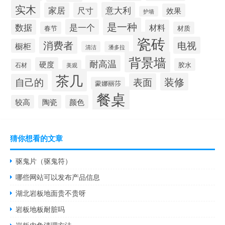
实木
意大利
家居
尺寸
效果
护墙
是一种
是一个
数据
材料
春节
材质
瓷砖
消费者
电视
橱柜
清洁
潘多拉
背景墙
耐高温
硬度
胶水
石材
美观
茶几
装修
表面
自己的
蒙娜丽莎
餐桌
较高
陶瓷
颜色
猜你想看的文章
驱鬼片（驱鬼符）
哪些网站可以发布产品信息
湖北岩板地面贵不贵呀
岩板地板耐脏吗
岩板内角清理方法