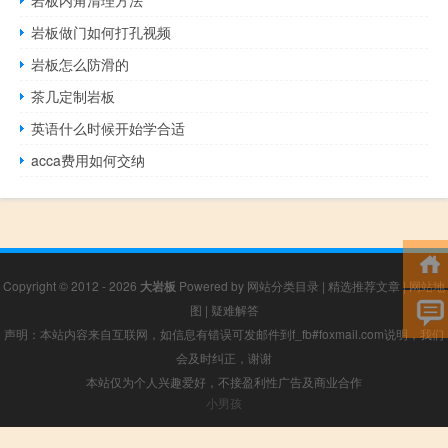
岩板做门如何打孔视频
岩板怎么防滑的
茶几定制岩板
英语什么时候开始学合适
acca费用如何交纳
Copyright © 2012 - 2026
大岩板
Powered by
网站分类目录
|
精选推荐文章
|
网站地
图
|
疑难解答
声明：本站内容来自互联网，如信息有错误可发邮件到f_fb#foxmail.com说明，我们
会及时纠正，谢谢
本站仅为个人兴趣爱好，不接盈利性广告及商业合作
小男孩