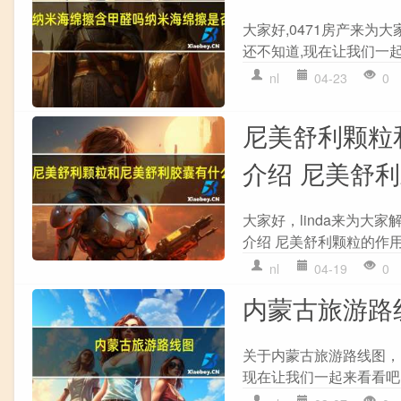
大家好,0471房产来
还不知道,现在让我们一起
nl
04-23
0
尼美舒利颗粒
介绍 尼美舒
大家好，linda来为
介绍 尼美舒利颗粒的作用
nl
04-19
0
内蒙古旅游路
关于内蒙古旅游路线图，
现在让我们一起来看看吧！