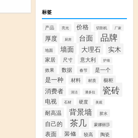
标签
价格
产品
亮光
切割机
厂家
品牌
台面
厚度
厨房
墙面
大理石
实木
地面
意大利
家居
尺寸
护墙
是一个
数据
效果
春节
是一种
材料
橱柜
材质
瓷砖
消费者
清洁
潘多拉
电视
硬度
石材
美观
背景墙
耐高温
胶水
茶几
自己的
蒙娜丽莎
装修
表面
较高
陶瓷