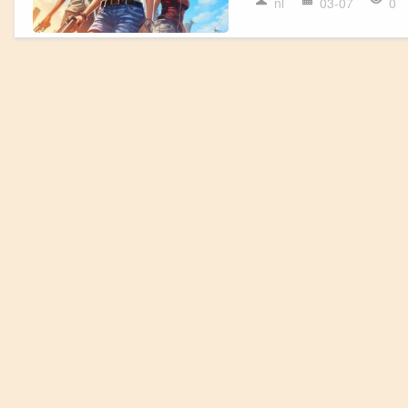
nl
03-07
0