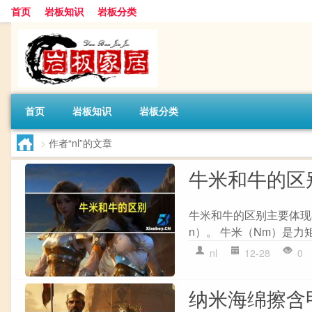
首页
岩板知识
岩板分类
首页
岩板知识
岩板分类
>
作者“nl”的文章
牛米和牛的区
牛米和牛的区别主要体现在
n）。 牛米（Nm）是力
nl
12-28
0
纳米海绵擦含