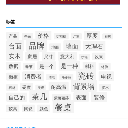
标签
价格
厚度
产品
亮光
切割机
厂家
厨房
品牌
台面
墙面
大理石
地面
实木
意大利
家居
尺寸
效果
护墙
是一种
是一个
数据
材料
春节
材质
瓷砖
消费者
电视
橱柜
清洁
潘多拉
背景墙
耐高温
硬度
胶水
石材
美观
茶几
装修
表面
自己的
蒙娜丽莎
餐桌
较高
陶瓷
颜色