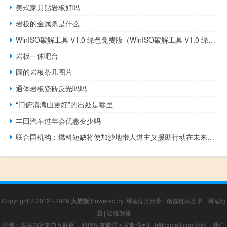
美式家具贴岩板好吗
岩板的金属条是什么
WinISO破解工具 V1.0 绿色免费版（WinISO破解工具 V1.0 绿色免费版功能简介）
岩板一体吧台
圆的岩板茶几图片
通体岩板瓷砖反光吗吗
“门俯清湾山更好”的出处是哪里
丰田汽车过年会优惠变少吗
联合国机构：燃料短缺将使加沙地带人道主义援助行动在未来48小时内陷入停顿
Copyright © 2012 - 2026
大岩板
Powered by
网站分类目录
|
精选推荐文章
|
网站地
图
|
疑难解答
声明：本站内容来自互联网，如信息有错误可发邮件到f_fb#foxmail.com说明，我们