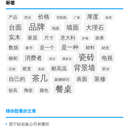
标签
价格
厚度
产品
亮光
切割机
厂家
厨房
品牌
台面
墙面
大理石
地面
实木
意大利
家居
尺寸
效果
护墙
是一种
是一个
数据
材料
春节
材质
瓷砖
消费者
电视
橱柜
清洁
潘多拉
背景墙
耐高温
硬度
胶水
石材
美观
茶几
装修
表面
自己的
蒙娜丽莎
餐桌
较高
陶瓷
颜色
猜你想看的文章
西宁硅岩板公司有哪些