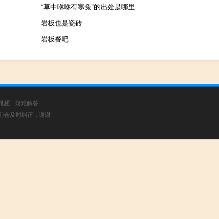
“草中咻咻有寒兔”的出处是哪里
岩板也是瓷砖
岩板餐吧
地图
|
疑难解答
，我们会及时纠正，谢谢