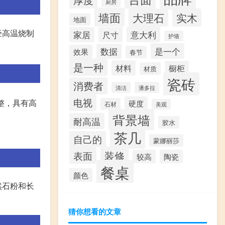
厨房
墙面
大理石
实木
地面
经高温烧制
意大利
家居
尺寸
护墙
是一个
数据
效果
春节
是一种
材料
橱柜
材质
瓷砖
消费者
清洁
潘多拉
电视
整，具有高
硬度
石材
美观
背景墙
耐高温
胶水
茶几
自己的
蒙娜丽莎
装修
表面
较高
陶瓷
餐桌
颜色
然石粉和长
猜你想看的文章