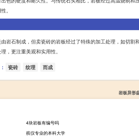
有出色的硬度和耐久性。与传统石头相比，岩板经过高温烧制和
用性。
是由岩石制成，但卖瓷砖的岩板经过了特殊的加工处理，如切割
处理，更注重美观和实用性。
：
瓷砖
纹理
而成
岩板异形
4块岩板有编号吗
殡仪专业的本科大学