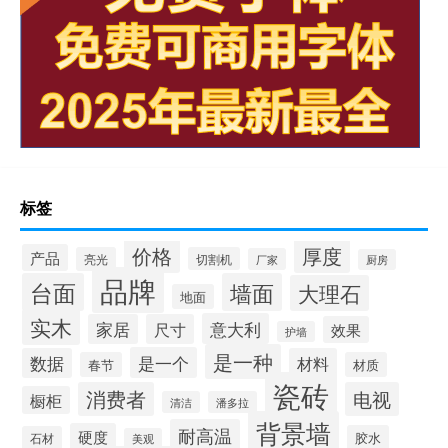
标签
价格
厚度
产品
亮光
切割机
厂家
厨房
品牌
台面
墙面
大理石
地面
实木
意大利
家居
尺寸
效果
护墙
是一种
是一个
数据
材料
春节
材质
瓷砖
消费者
电视
橱柜
清洁
潘多拉
背景墙
耐高温
硬度
胶水
石材
美观